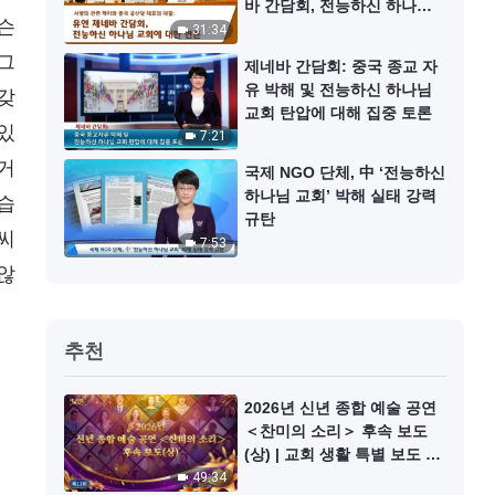
바 간담회, 전능하신 하나님
슨
교회에 대한 변론
31:34
그
제네바 간담회: 중국 종교 자
유 박해 및 전능하신 하나님
갖
교회 탄압에 대해 집중 토론
있
7:21
거
국제 NGO 단체, 中 ‘전능하신
하나님 교회’ 박해 실태 강력
습
규탄
씨
7:53
않
추천
2026년 신년 종합 예술 공연
＜찬미의 소리＞ 후속 보도
(상) | 교회 생활 특별 보도 11
회
49:34