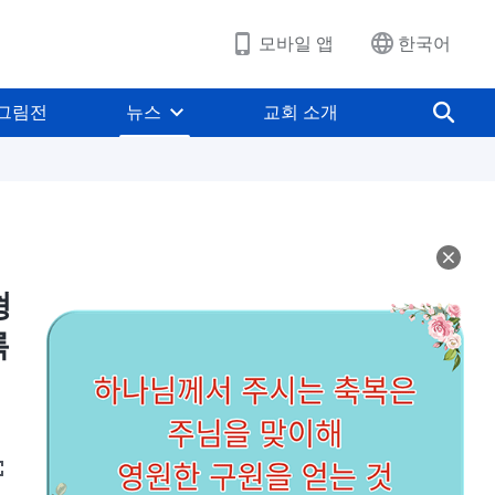
모바일 앱
한국어
그림전
뉴스
교회 소개
형
록