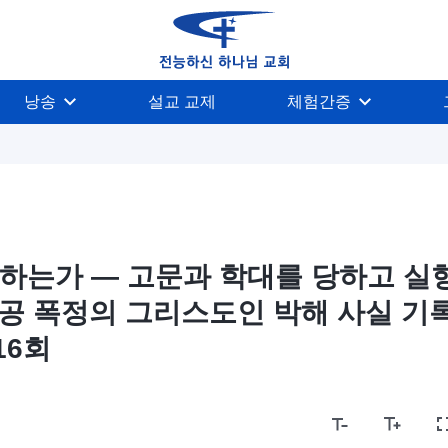
낭송
설교 교제
체험간증
하는가 ― 고문과 학대를 당하고 실
중공 폭정의 그리스도인 박해 사실 기
16회