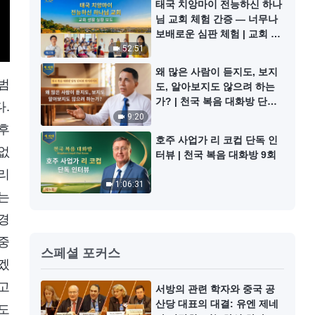
태국 치앙마이 전능하신 하나
님 교회 체험 간증 ― 너무나
보배로운 심판 체험 | 교회 생
활 실황 보도 27회
52:51
왜 많은 사람이 듣지도, 보지
범
도, 알아보지도 않으려 하는
가? | 천국 복음 대화방 단독
.
인터뷰 하이라이트
9:20
후
호주 사업가 리 코컵 단독 인
없
터뷰 | 천국 복음 대화방 9회
리
1:06:31
는
경
중
스페셜 포커스
겠
고
서방의 관련 학자와 중국 공
산당 대표의 대결: 유엔 제네
도