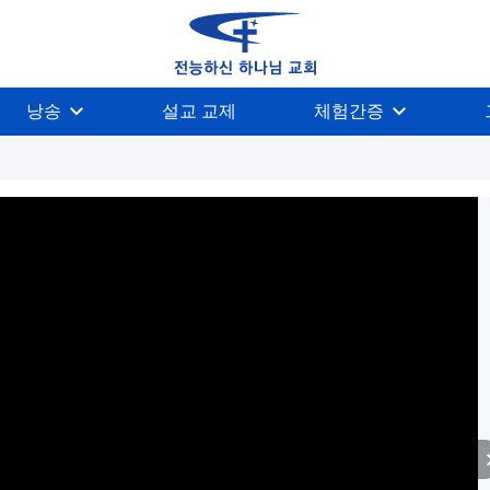
낭송
설교 교제
체험간증