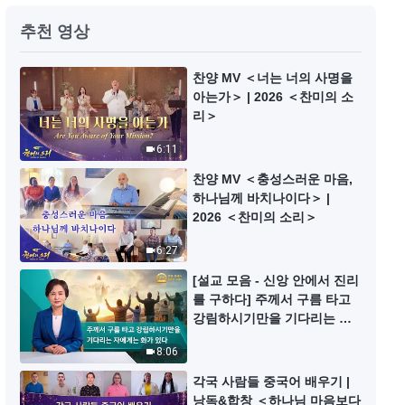
제가 얼마나 이기적인지 깨달았어
추천 영상
요 | 그리스도인의 체험 간증 590회
40:33
찬양 MV ＜너는 너의 사명을
아는가＞ | 2026 ＜찬미의 소
리＞
질투심을 해결한 방법 | 그리스도인
의 체험 간증 427회
6:11
50:02
찬양 MV ＜충성스러운 마음,
하나님께 바치나이다＞ |
본분을 이행할 때 올바른 마음가짐
2026 ＜찬미의 소리＞
은 너무나 중요하다 | 그리스도인의
6:27
체험 간증 589회
34:37
[설교 모음 - 신앙 안에서 진리
를 구하다] 주께서 구름 타고
실수를 감춘 뒤의 반성 | 그리스도
강림하시기만을 기다리는 자
인의 체험 간증 588회
에게는 화가 있다
8:06
42:41
각국 사람들 중국어 배우기 |
낭독&합창 ＜하나님 마음보다