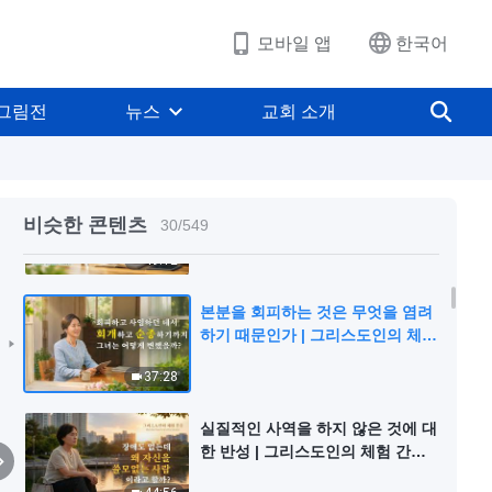
37:13
모바일 앱
한국어
아들에 대한 기대가 무너진 후 | 그
리스도인의 체험 간증 598회
그림전
뉴스
교회 소개
38:46
실명 후 얻은 수확 | 그리스도인의
체험 간증 597회
비슷한 콘텐츠
30
/
549
49:12
본분을 회피하는 것은 무엇을 염려
하기 때문인가 | 그리스도인의 체험
간증 596회
37:28
실질적인 사역을 하지 않은 것에 대
한 반성 | 그리스도인의 체험 간증
595회