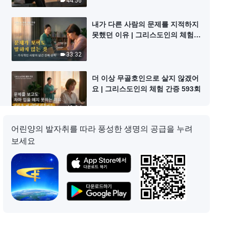
44:56
내가 다른 사람의 문제를 지적하지
못했던 이유 | 그리스도인의 체험
간증 594회
33:32
더 이상 무골호인으로 살지 않겠어
요 | 그리스도인의 체험 간증 593회
40:24
어린양의 발자취를 따라 풍성한 생명의 공급을 누려
문제를 지적하는 것은 약점을 들추
보세요
는 것이 아니다 | 그리스도인의 체
험 간증 591회
50:35
마침내 열등감의 그늘에서 벗어나
다 | 그리스도인의 체험 간증 592회
39:21