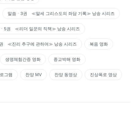
말씀ㆍ3권 ≪말세 그리스도의 좌담 기록≫ 낭송 시리즈
ㆍ5권 ≪리더 일꾼의 직책≫ 낭송 시리즈
권 ≪진리 추구에 관하여≫ 낭송 시리즈
복음 영화
생명체험간증 영화
종교박해 영화
프로그램
찬양 MV
찬양 동영상
진상폭로 영상