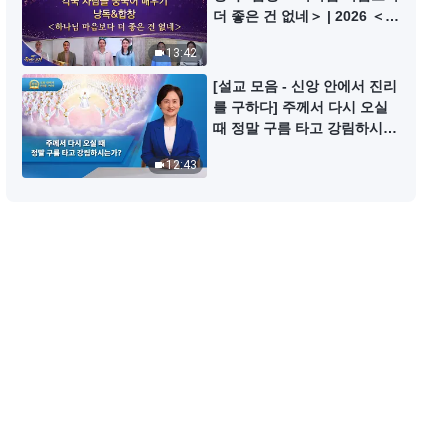
사람은 무엇을 추구하며 살아야 하
더 좋은 건 없네＞ | 2026 ＜찬
는가 | 그리스도인의 체험 간증 587
미의 소리＞
회
13:42
39:14
[설교 모음 - 신앙 안에서 진리
를 구하다] 주께서 다시 오실
때 정말 구름 타고 강림하시는
가?
12:43