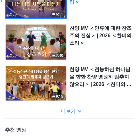
리＞
6:11
찬양 MV ＜인류에 대한 창조
주의 진심＞ | 2026 ＜찬미의
소리＞
7:40
찬양 MV ＜전능하신 하나님
을 향한 찬양 영원히 멈추지
않으리＞ | 2026 ＜찬미의 소
리＞
9:15
더보기
추천 영상