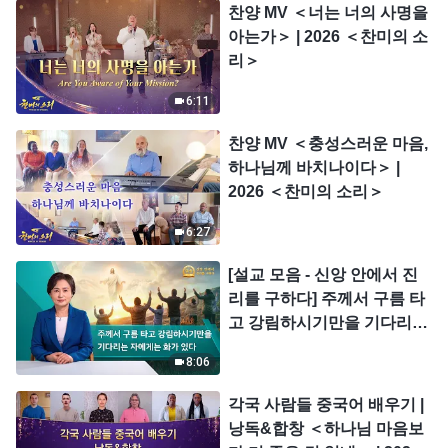
찬양 MV ＜너는 너의 사명을
아는가＞ | 2026 ＜찬미의 소
리＞
6:11
찬양 MV ＜충성스러운 마음,
하나님께 바치나이다＞ |
2026 ＜찬미의 소리＞
6:27
[설교 모음 - 신앙 안에서 진
리를 구하다] 주께서 구름 타
고 강림하시기만을 기다리는
자에게는 화가 있다
8:06
각국 사람들 중국어 배우기 |
낭독&합창 ＜하나님 마음보