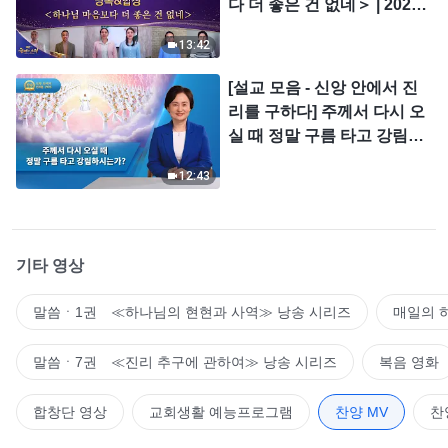
다 더 좋은 건 없네＞ | 2026
＜찬미의 소리＞
13:42
[설교 모음 - 신앙 안에서 진
리를 구하다] 주께서 다시 오
실 때 정말 구름 타고 강림하
시는가?
12:43
기타 영상
말씀ㆍ1권 ≪하나님의 현현과 사역≫ 낭송 시리즈
매일의 
말씀ㆍ7권 ≪진리 추구에 관하여≫ 낭송 시리즈
복음 영화
합창단 영상
교회생활 예능프로그램
찬양 MV
찬