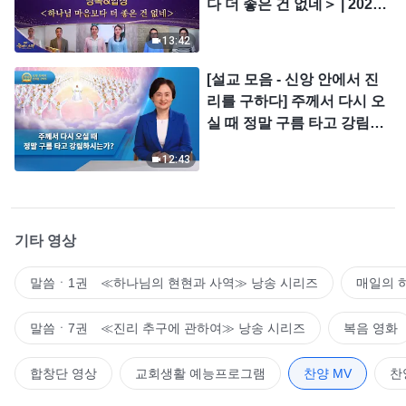
다 더 좋은 건 없네＞ | 2026
＜찬미의 소리＞
13:42
[설교 모음 - 신앙 안에서 진
리를 구하다] 주께서 다시 오
실 때 정말 구름 타고 강림하
시는가?
12:43
기타 영상
말씀ㆍ1권 ≪하나님의 현현과 사역≫ 낭송 시리즈
매일의 
말씀ㆍ7권 ≪진리 추구에 관하여≫ 낭송 시리즈
복음 영화
합창단 영상
교회생활 예능프로그램
찬양 MV
찬