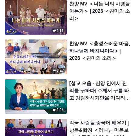
찬양 MV ＜너는 너의 사명을
아는가＞ | 2026 ＜찬미의 소
리＞
6:11
찬양 MV ＜충성스러운 마음,
하나님께 바치나이다＞ |
2026 ＜찬미의 소리＞
6:27
[설교 모음 - 신앙 안에서 진
리를 구하다] 주께서 구름 타
고 강림하시기만을 기다리는
자에게는 화가 있다
8:06
각국 사람들 중국어 배우기 |
낭독&합창 ＜하나님 마음보