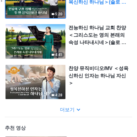
육신하신 하나님＞(솔로 찬
양)
5:20
전능하신 하나님 교회 찬양
＜그리스도는 영의 본래의
속성 나타내시네＞(솔로 찬
양)
4:41
찬양 뮤직비디오/MV ＜성육
신하신 인자는 하나님 자신
＞
4:28
더보기
추천 영상