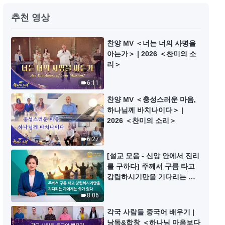
기독교 영화 ＜17살? 닥쳐!＞ (예
추천 영상
고편)
2:31
찬양 MV ＜너는 너의 사명을
아는가＞ | 2026 ＜찬미의 소
리＞
기독교 간증 영상＜적색 교육＞ (예
고편)
6:11
2:46
찬양 MV ＜충성스러운 마음,
하나님께 바치나이다＞ |
기독교 영화＜대화는 이렇게＞ (예
2026 ＜찬미의 소리＞
고편)
6:27
3:36
[설교 모음 - 신앙 안에서 진리
를 구하다] 주께서 구름 타고
기독교 영화 ＜불모지에 핀 꽃같이
강림하시기만을 기다리는 자
＞ 하나님은 나의 기둥이요 힘이시
에게는 화가 있다
라 (예고편)
8:06
3:30
각국 사람들 중국어 배우기 |
낭독&합창 ＜하나님 마음보다