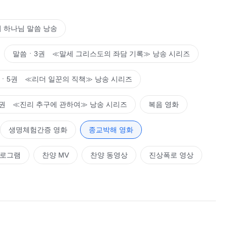
 하나님 말씀 낭송
말씀ㆍ3권 ≪말세 그리스도의 좌담 기록≫ 낭송 시리즈
ㆍ5권 ≪리더 일꾼의 직책≫ 낭송 시리즈
권 ≪진리 추구에 관하여≫ 낭송 시리즈
복음 영화
생명체험간증 영화
종교박해 영화
프로그램
찬양 MV
찬양 동영상
진상폭로 영상