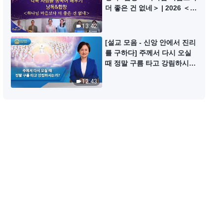
[전능하신 하나님 교회 다큐] ＜中
더 좋은 건 없네＞ | 2026 ＜찬
國 종교박해 사실 기록＞ (예고편)
미의 소리＞
13:42
1:36
[설교 모음 - 신앙 안에서 진리
를 구하다] 주께서 다시 오실
기독교 영화 ＜매서운 겨울＞ 크리
때 정말 구름 타고 강림하시는
스천의 이긴 간증 (예고편)
가?
12:43
1:43
[전능하신 하나님 교회 다큐] 中國
종교박해 사실 기록 ＜감춰지지 않
는 비밀＞ (예고편)
1:39
[전능하신 하나님 교회 다큐] 中國
종교박해 사실 기록 ＜여명 전의 어
둠 ＞ 예고편 (한글 자막)
1:30
[전능하신 하나님 교회 다큐] 中國
종교박해 사실 기록 ＜죄의 원흉은