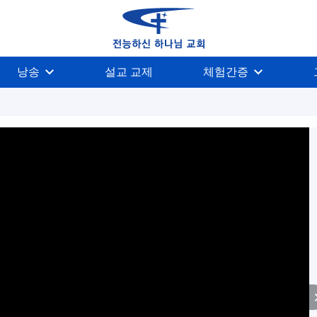
낭송
설교 교제
체험간증