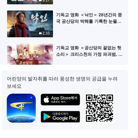
3:27
기독교 영화 ＜낙인＞ 28년간의 중
국 공산당의 박해를 기록한 눈물의
시간들(예고편)
2:35
기독교 영화 ＜공산당의 끝없는 헛
소리＞ 크리스천의 가정 파괴범, 중
국 공산당 (예고편)
2:14
어린양의 발자취를 따라 풍성한 생명의 공급을 누려
기독교 영화 ＜다시 얻은 생명＞ 하
보세요
나님께서 두 번째 생명을 주셨어요
(예고편)
2:58
기독교 영화 ＜공산주의 유언비어
＞ 중국 정부의 크리스천 세뇌 실체
폭로 (예고편)
3:21