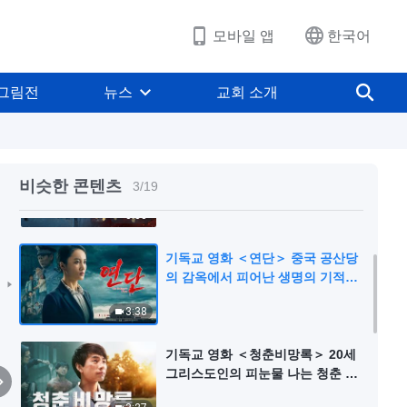
모바일 앱
한국어
기독교 영화 ＜하나님은 내 영혼의
노래＞ (예고편)
그림전
뉴스
교회 소개
1:58
기독교 영화 ＜나 그리고 우리의 이
야기＞ (예고편)
비슷한 콘텐츠
3
/
19
3:38
기독교 영화 ＜연단＞ 중국 공산당
의 감옥에서 피어난 생명의 기적
(예고편)
3:38
기독교 영화 ＜청춘비망록＞ 20세
그리스도인의 피눈물 나는 청춘 역
사 (예고편)