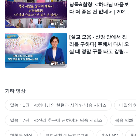
낭독&합창 ＜하나님 마음보
다 더 좋은 건 없네＞ | 2026
＜찬미의 소리＞
13:42
[설교 모음 - 신앙 안에서 진
리를 구하다] 주께서 다시 오
실 때 정말 구름 타고 강림하
시는가?
12:43
기타 영상
말씀ㆍ1권 ≪하나님의 현현과 사역≫ 낭송 시리즈
매일의 
말씀ㆍ7권 ≪진리 추구에 관하여≫ 낭송 시리즈
복음 영화
합창단 영상
교회생활 예능프로그램
찬양 MV
찬