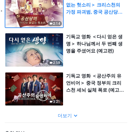
없는 헛소리＞ 크리스천의
가정 파괴범, 중국 공산당
(예고편)
2:14
기독교 영화 ＜다시 얻은 생
명＞ 하나님께서 두 번째 생
명을 주셨어요 (예고편)
2:58
기독교 영화 ＜공산주의 유
언비어＞ 중국 정부의 크리
스천 세뇌 실체 폭로 (예고
편)
3:21
더보기