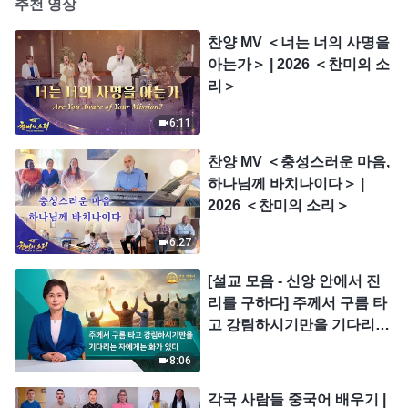
추천 영상
찬양 MV ＜너는 너의 사명을
아는가＞ | 2026 ＜찬미의 소
리＞
6:11
찬양 MV ＜충성스러운 마음,
하나님께 바치나이다＞ |
2026 ＜찬미의 소리＞
6:27
[설교 모음 - 신앙 안에서 진
리를 구하다] 주께서 구름 타
고 강림하시기만을 기다리는
자에게는 화가 있다
8:06
각국 사람들 중국어 배우기 |