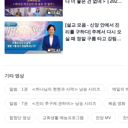
다 더 좋은 건 없네＞ | 2026
＜찬미의 소리＞
13:42
[설교 모음 - 신앙 안에서 진
리를 구하다] 주께서 다시 오
실 때 정말 구름 타고 강림하
시는가?
12:43
기타 영상
말씀ㆍ1권 ≪하나님의 현현과 사역≫ 낭송 시리즈
매일의 
말씀ㆍ7권 ≪진리 추구에 관하여≫ 낭송 시리즈
복음 영화
합창단 영상
교회생활 예능프로그램
찬양 MV
찬