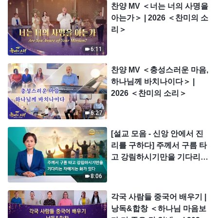
찬양 MV ＜너는 너의 사명을
아는가＞ | 2026 ＜찬미의 소
리＞
6:11
찬양 MV ＜충성스러운 마음,
하나님께 바치나이다＞ |
2026 ＜찬미의 소리＞
6:27
[설교 모음 - 신앙 안에서 진
리를 구하다] 주께서 구름 타
고 강림하시기만을 기다리는
자에게는 화가 있다
8:06
각국 사람들 중국어 배우기 |
낭독&합창 ＜하나님 마음보