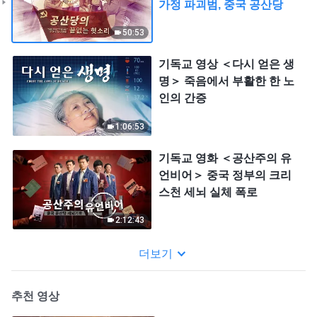
가정 파괴범, 중국 공산당
50:53
기독교 영상 ＜다시 얻은 생
명＞ 죽음에서 부활한 한 노
인의 간증
1:06:53
기독교 영화 ＜공산주의 유
언비어＞ 중국 정부의 크리
스천 세뇌 실체 폭로
2:12:43
더보기
추천 영상