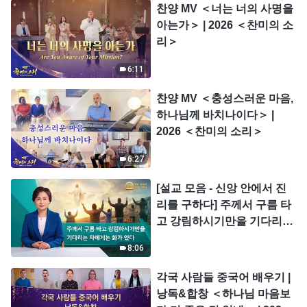
찬양 MV ＜너는 너의 사명을
아는가＞ | 2026 ＜찬미의 소
리＞
6:11
찬양 MV ＜충성스러운 마음,
하나님께 바치나이다＞ |
2026 ＜찬미의 소리＞
6:27
[설교 모음 - 신앙 안에서 진
리를 구하다] 주께서 구름 타
고 강림하시기만을 기다리는
자에게는 화가 있다
8:06
각국 사람들 중국어 배우기 |
낭독&합창 ＜하나님 마음보