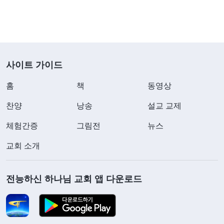
사이트 가이드
홈
책
동영상
찬양
낭송
설교 교제
체험간증
그림전
뉴스
교회 소개
전능하신 하나님 교회 앱 다운로드