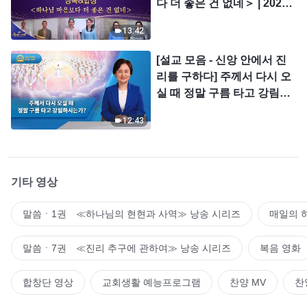
다 더 좋은 건 없네＞ | 2026
＜찬미의 소리＞
13:42
[설교 모음 - 신앙 안에서 진
리를 구하다] 주께서 다시 오
실 때 정말 구름 타고 강림하
시는가?
12:43
기타 영상
말씀ㆍ1권 ≪하나님의 현현과 사역≫ 낭송 시리즈
매일의 
말씀ㆍ7권 ≪진리 추구에 관하여≫ 낭송 시리즈
복음 영화
합창단 영상
교회생활 예능프로그램
찬양 MV
찬