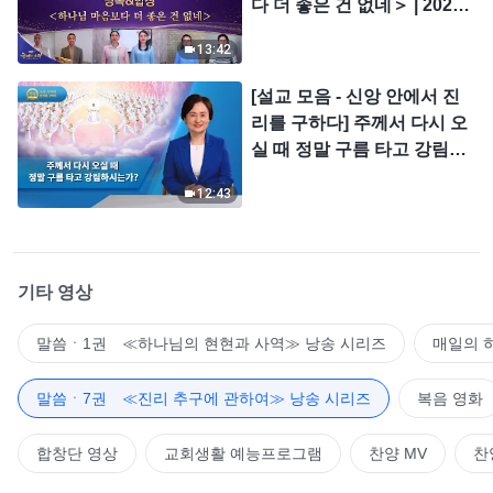
다 더 좋은 건 없네＞ | 2026
＜찬미의 소리＞
13:42
[설교 모음 - 신앙 안에서 진
리를 구하다] 주께서 다시 오
실 때 정말 구름 타고 강림하
시는가?
12:43
기타 영상
말씀ㆍ1권 ≪하나님의 현현과 사역≫ 낭송 시리즈
매일의 
말씀ㆍ7권 ≪진리 추구에 관하여≫ 낭송 시리즈
복음 영화
합창단 영상
교회생활 예능프로그램
찬양 MV
찬