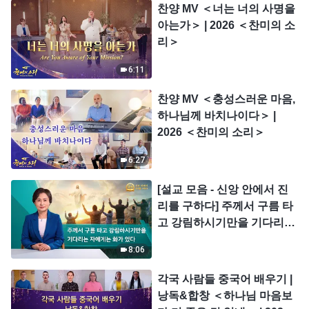
찬양 MV ＜너는 너의 사명을
아는가＞ | 2026 ＜찬미의 소
리＞
6:11
찬양 MV ＜충성스러운 마음,
하나님께 바치나이다＞ |
2026 ＜찬미의 소리＞
6:27
[설교 모음 - 신앙 안에서 진
리를 구하다] 주께서 구름 타
고 강림하시기만을 기다리는
자에게는 화가 있다
8:06
각국 사람들 중국어 배우기 |
낭독&합창 ＜하나님 마음보