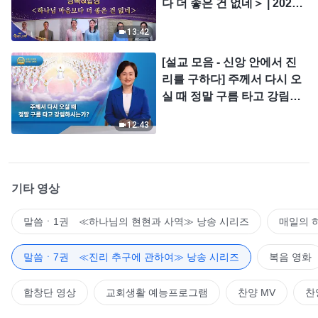
다 더 좋은 건 없네＞ | 2026
＜찬미의 소리＞
13:42
[설교 모음 - 신앙 안에서 진
리를 구하다] 주께서 다시 오
실 때 정말 구름 타고 강림하
시는가?
12:43
기타 영상
말씀ㆍ1권 ≪하나님의 현현과 사역≫ 낭송 시리즈
매일의 
말씀ㆍ7권 ≪진리 추구에 관하여≫ 낭송 시리즈
복음 영화
합창단 영상
교회생활 예능프로그램
찬양 MV
찬