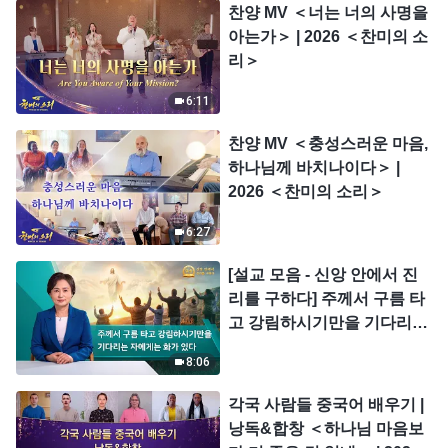
찬양 MV ＜너는 너의 사명을
아는가＞ | 2026 ＜찬미의 소
리＞
6:11
찬양 MV ＜충성스러운 마음,
하나님께 바치나이다＞ |
2026 ＜찬미의 소리＞
6:27
[설교 모음 - 신앙 안에서 진
리를 구하다] 주께서 구름 타
고 강림하시기만을 기다리는
자에게는 화가 있다
8:06
각국 사람들 중국어 배우기 |
낭독&합창 ＜하나님 마음보