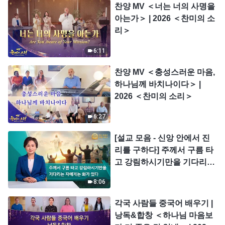
찬양 MV ＜너는 너의 사명을
아는가＞ | 2026 ＜찬미의 소
리＞
6:11
찬양 MV ＜충성스러운 마음,
하나님께 바치나이다＞ |
2026 ＜찬미의 소리＞
6:27
[설교 모음 - 신앙 안에서 진
리를 구하다] 주께서 구름 타
고 강림하시기만을 기다리는
자에게는 화가 있다
8:06
각국 사람들 중국어 배우기 |
낭독&합창 ＜하나님 마음보