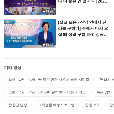
다 더 좋은 건 없네＞ | 2026
＜찬미의 소리＞
13:42
[설교 모음 - 신앙 안에서 진
리를 구하다] 주께서 다시 오
실 때 정말 구름 타고 강림하
시는가?
12:43
기타 영상
말씀ㆍ1권 ≪하나님의 현현과 사역≫ 낭송 시리즈
매일의 
말씀ㆍ7권 ≪진리 추구에 관하여≫ 낭송 시리즈
복음 영화
합창단 영상
교회생활 예능프로그램
찬양 MV
찬