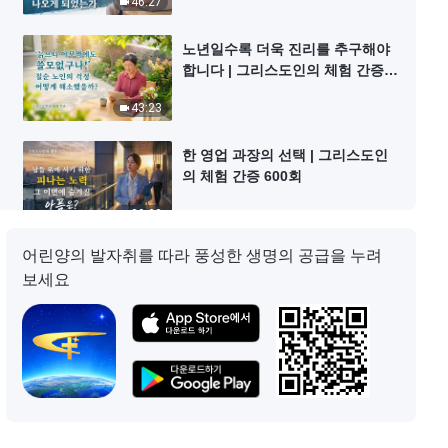
46:27
노년일수록 더욱 진리를 추구해야
합니다 | 그리스도인의 체험 간증
601회
43:23
한 영업 과장의 선택 | 그리스도인
의 체험 간증 600회
39:08
어린양의 발자취를 따라 풍성한 생명의 공급을 누려
질병의 고통 속에서 순종을 배우다
보세요
| 그리스도인의 체험 간증 599회
37:13
아들에 대한 기대가 무너진 후 | 그
리스도인의 체험 간증 598회
38:46