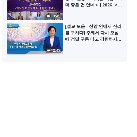
더 이상 무골호인으로 살지 않겠어
더 좋은 건 없네＞ | 2026 ＜찬
요 | 그리스도인의 체험 간증 593회
미의 소리＞
13:42
40:24
[설교 모음 - 신앙 안에서 진리
를 구하다] 주께서 다시 오실
문제를 지적하는 것은 약점을 들추
때 정말 구름 타고 강림하시는
는 것이 아니다 | 그리스도인의 체
가?
험 간증 591회
12:43
50:35
마침내 열등감의 그늘에서 벗어나
다 | 그리스도인의 체험 간증 592회
39:21
제가 얼마나 이기적인지 깨달았어
요 | 그리스도인의 체험 간증 590회
40:33
질투심을 해결한 방법 | 그리스도인
의 체험 간증 427회