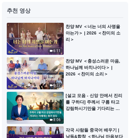
실명 후 얻은 수확 | 그리스도인의
추천 영상
체험 간증 597회
49:12
찬양 MV ＜너는 너의 사명을
아는가＞ | 2026 ＜찬미의 소
리＞
본분을 회피하는 것은 무엇을 염려
하기 때문인가 | 그리스도인의 체험
6:11
간증 596회
37:28
찬양 MV ＜충성스러운 마음,
하나님께 바치나이다＞ |
실질적인 사역을 하지 않은 것에 대
2026 ＜찬미의 소리＞
한 반성 | 그리스도인의 체험 간증
6:27
595회
44:56
[설교 모음 - 신앙 안에서 진리
를 구하다] 주께서 구름 타고
내가 다른 사람의 문제를 지적하지
강림하시기만을 기다리는 자
못했던 이유 | 그리스도인의 체험
에게는 화가 있다
간증 594회
8:06
33:32
각국 사람들 중국어 배우기 |
낭독&합창 ＜하나님 마음보다