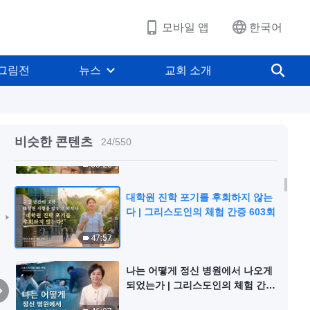
증 606회
42:36
모바일 앱
한국어
리더가 되기 싫은 이면에는 무엇이
숨겨져 있는가 | 그리스도인의 체험
그림전
뉴스
교회 소개
간증 604회
49:49
원칙대로 사람을 대할 수 있게 되다
| 그리스도인의 체험 간증 605회
비슷한 콘텐츠
24
/
550
35:28
대학원 진학 포기를 후회하지 않는
다 | 그리스도인의 체험 간증 603회
47:57
나는 어떻게 정신 병원에서 나오게
되었는가 | 그리스도인의 체험 간증
602회