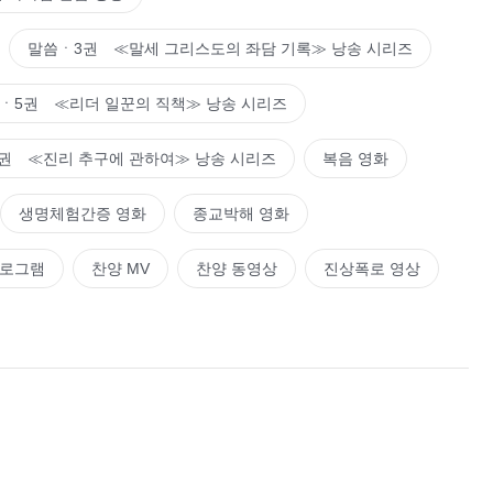
말씀ㆍ3권 ≪말세 그리스도의 좌담 기록≫ 낭송 시리즈
ㆍ5권 ≪리더 일꾼의 직책≫ 낭송 시리즈
권 ≪진리 추구에 관하여≫ 낭송 시리즈
복음 영화
생명체험간증 영화
종교박해 영화
프로그램
찬양 MV
찬양 동영상
진상폭로 영상