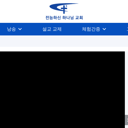
낭송
설교 교제
체험간증