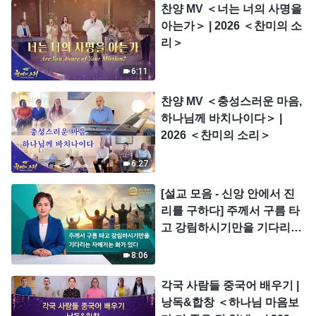
찬양 MV ＜너는 너의 사명을
아는가＞ | 2026 ＜찬미의 소
리＞
6:11
찬양 MV ＜충성스러운 마음,
하나님께 바치나이다＞ |
2026 ＜찬미의 소리＞
6:27
[설교 모음 - 신앙 안에서 진
리를 구하다] 주께서 구름 타
고 강림하시기만을 기다리는
자에게는 화가 있다
8:06
각국 사람들 중국어 배우기 |
낭독&합창 ＜하나님 마음보