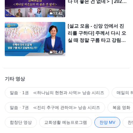
다 더 좋은 건 없네＞ | 2026
＜찬미의 소리＞
13:42
[설교 모음 - 신앙 안에서 진
리를 구하다] 주께서 다시 오
실 때 정말 구름 타고 강림하
시는가?
12:43
기타 영상
말씀ㆍ1권 ≪하나님의 현현과 사역≫ 낭송 시리즈
매일의 
말씀ㆍ7권 ≪진리 추구에 관하여≫ 낭송 시리즈
복음 영화
합창단 영상
교회생활 예능프로그램
찬양 MV
찬