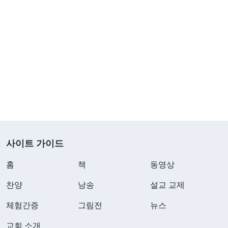
사이트 가이드
홈
책
동영상
찬양
낭송
설교 교제
체험간증
그림전
뉴스
교회 소개