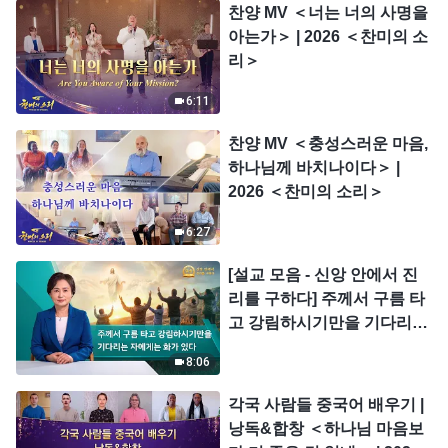
찬양 MV ＜너는 너의 사명을
아는가＞ | 2026 ＜찬미의 소
리＞
6:11
찬양 MV ＜충성스러운 마음,
하나님께 바치나이다＞ |
2026 ＜찬미의 소리＞
6:27
[설교 모음 - 신앙 안에서 진
리를 구하다] 주께서 구름 타
고 강림하시기만을 기다리는
자에게는 화가 있다
8:06
각국 사람들 중국어 배우기 |
낭독&합창 ＜하나님 마음보