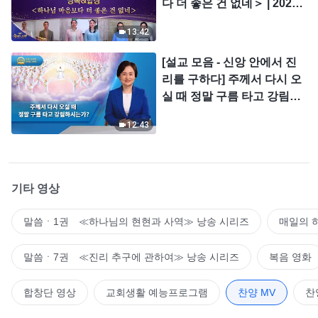
다 더 좋은 건 없네＞ | 2026
＜찬미의 소리＞
13:42
[설교 모음 - 신앙 안에서 진
리를 구하다] 주께서 다시 오
실 때 정말 구름 타고 강림하
시는가?
12:43
기타 영상
말씀ㆍ1권 ≪하나님의 현현과 사역≫ 낭송 시리즈
매일의 
말씀ㆍ7권 ≪진리 추구에 관하여≫ 낭송 시리즈
복음 영화
합창단 영상
교회생활 예능프로그램
찬양 MV
찬