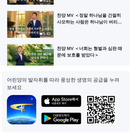
4:23
찬양 MV ＜정말 하나님을 간절히
사모하는 사람은 하나님이 버리지
않는다＞
5:43
찬양 MV ＜너희는 형벌과 심판 때
문에 보호를 받았다＞
5:34
어린양의 발자취를 따라 풍성한 생명의 공급을 누려
찬양 MV ＜어떤 사람이 구제할 수
보세요
없는가＞
5:45
찬양 MV ＜고난이 아무리 커도 하
나님 사랑하기를 추구해야 한다＞
6:35