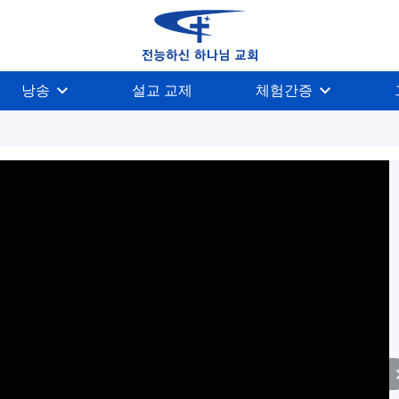
낭송
설교 교제
체험간증