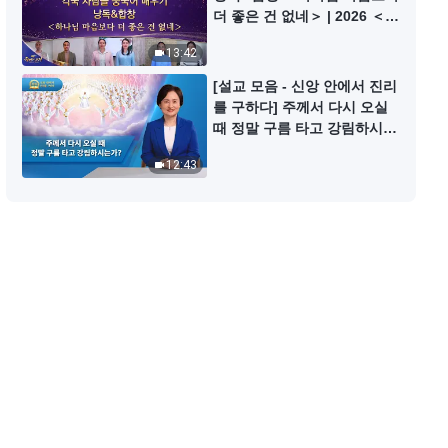
찬양 MV ＜예수를 본받으라＞
더 좋은 건 없네＞ | 2026 ＜찬
미의 소리＞
13:42
5:37
[설교 모음 - 신앙 안에서 진리
를 구하다] 주께서 다시 오실
찬양 MV ＜욥의 믿음과 순종은 시
때 정말 구름 타고 강림하시는
련 가운데서 승화되었다＞
가?
12:43
6:20
찬양 MV ＜아무도 하나님이 오셨
음을 알아차리지 못했다＞
8:47
찬양 MV ＜하나님은 온 우주 위아
래에서 새 사역을 하였다＞
5:18
찬양 MV ＜영원히 바뀌지 않는 창
조주의 권병＞