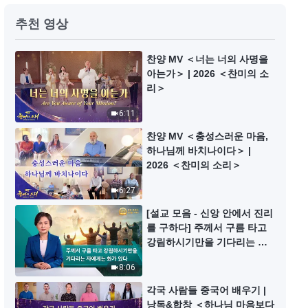
찬양 MV ＜피조물은 마땅히 하나
추천 영상
님의 권병에 순종해야 한다＞
4:23
찬양 MV ＜너는 너의 사명을
아는가＞ | 2026 ＜찬미의 소
리＞
찬양 MV ＜하나님의 말씀은 사람
생명의 필요를 공급한다＞
6:11
4:36
찬양 MV ＜충성스러운 마음,
하나님께 바치나이다＞ |
찬양 MV ＜어떻게 해야 온전케 되
2026 ＜찬미의 소리＞
는가＞
6:27
5:00
[설교 모음 - 신앙 안에서 진리
를 구하다] 주께서 구름 타고
찬양 MV ＜말세에 하나님은 주로
강림하시기만을 기다리는 자
말씀으로 모든 것을 이룬다＞
에게는 화가 있다
8:06
5:20
각국 사람들 중국어 배우기 |
낭독&합창 ＜하나님 마음보다