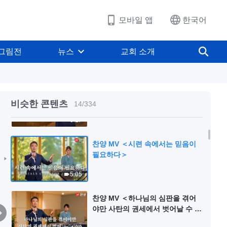
3:11
모바일 앱
한국어
찬양 MV ＜하나님의 본질은 진실
로 존재한다＞
그림전
뉴스
교회 소개
6:17
찬양 MV ＜성경으로 하나님을 정
죄하는 자는 모두 바리새인이다＞
비슷한 콘텐츠
14
/
334
5:27
찬양 MV ＜시련 속에서는 믿음이
필요하다＞
5:05
찬양 MV ＜하나님의 심판을 겪어
야만 사탄의 권세에서 벗어날 수 있
다＞