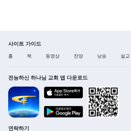
사이트 가이드
홈
책
동영상
찬양
낭송
설교
전능하신 하나님 교회 앱 다운로드
연락하기