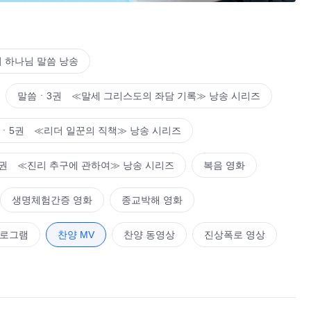
 하나님 말씀 낭송
말씀ㆍ3권 ≪말세 그리스도의 좌담 기록≫ 낭송 시리즈
ㆍ5권 ≪리더 일꾼의 직책≫ 낭송 시리즈
권 ≪진리 추구에 관하여≫ 낭송 시리즈
복음 영화
생명체험간증 영화
종교박해 영화
프로그램
찬양 MV
찬양 동영상
진상폭로 영상