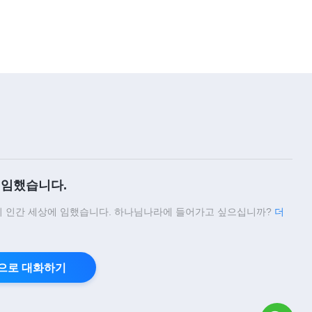
7:29
찬양 MV ＜피조물은 마땅히 창조
주에게 순종해야 한다＞
5:21
찬양 MV ＜하나님이 두 번 성육신
한 의의＞
5:20
임했습니다.
찬양 MV ＜하나님의 영광이 동방
에서 나타난다＞
 인간 세상에 임했습니다. 하나님나라에 들어가고 싶으십니까?
더
4:52
찬양 MV ＜마지막 구간의 길을 어
으로 대화하기
떻게 갈 것인가＞
5:13