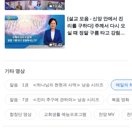
＜찬미의 소리＞
13:42
[설교 모음 - 신앙 안에서 진
리를 구하다] 주께서 다시 오
실 때 정말 구름 타고 강림하
시는가?
12:43
기타 영상
말씀ㆍ1권 ≪하나님의 현현과 사역≫ 낭송 시리즈
매일의 
말씀ㆍ7권 ≪진리 추구에 관하여≫ 낭송 시리즈
복음 영화
합창단 영상
교회생활 예능프로그램
찬양 MV
찬