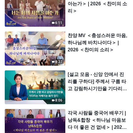
아는가＞ | 2026 ＜찬미의 소
리＞
6:11
찬양 MV ＜충성스러운 마음,
하나님께 바치나이다＞ |
2026 ＜찬미의 소리＞
6:27
[설교 모음 - 신앙 안에서 진
리를 구하다] 주께서 구름 타
고 강림하시기만을 기다리는
자에게는 화가 있다
8:06
각국 사람들 중국어 배우기 |
낭독&합창 ＜하나님 마음보
다 더 좋은 건 없네＞ | 2026