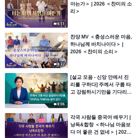
아는가＞ | 2026 ＜찬미의 소
리＞
6:11
찬양 MV ＜충성스러운 마음,
하나님께 바치나이다＞ |
2026 ＜찬미의 소리＞
6:27
[설교 모음 - 신앙 안에서 진
리를 구하다] 주께서 구름 타
고 강림하시기만을 기다리는
자에게는 화가 있다
8:06
각국 사람들 중국어 배우기 |
낭독&합창 ＜하나님 마음보
다 더 좋은 건 없네＞ | 2026