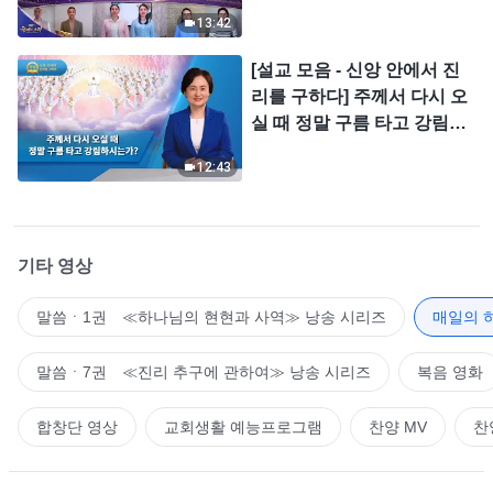
＜찬미의 소리＞
13:42
[설교 모음 - 신앙 안에서 진
리를 구하다] 주께서 다시 오
실 때 정말 구름 타고 강림하
시는가?
12:43
기타 영상
말씀ㆍ1권 ≪하나님의 현현과 사역≫ 낭송 시리즈
매일의 
말씀ㆍ7권 ≪진리 추구에 관하여≫ 낭송 시리즈
복음 영화
합창단 영상
교회생활 예능프로그램
찬양 MV
찬