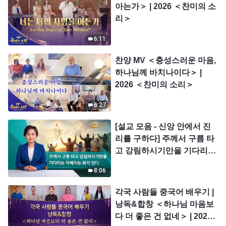
아는가＞ | 2026 ＜찬미의 소
리＞
6:11
찬양 MV ＜충성스러운 마음,
하나님께 바치나이다＞ |
2026 ＜찬미의 소리＞
6:27
[설교 모음 - 신앙 안에서 진
리를 구하다] 주께서 구름 타
고 강림하시기만을 기다리는
자에게는 화가 있다
8:06
각국 사람들 중국어 배우기 |
낭독&합창 ＜하나님 마음보
다 더 좋은 건 없네＞ | 2026