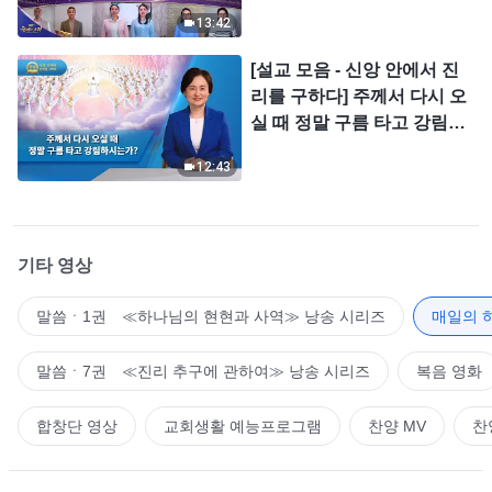
＜찬미의 소리＞
13:42
[설교 모음 - 신앙 안에서 진
리를 구하다] 주께서 다시 오
실 때 정말 구름 타고 강림하
시는가?
12:43
기타 영상
말씀ㆍ1권 ≪하나님의 현현과 사역≫ 낭송 시리즈
매일의 
말씀ㆍ7권 ≪진리 추구에 관하여≫ 낭송 시리즈
복음 영화
합창단 영상
교회생활 예능프로그램
찬양 MV
찬