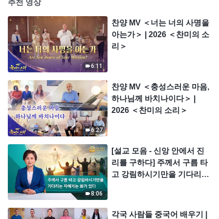
추천 영상
찬양 MV ＜너는 너의 사명을
아는가＞ | 2026 ＜찬미의 소
리＞
6:11
찬양 MV ＜충성스러운 마음,
하나님께 바치나이다＞ |
2026 ＜찬미의 소리＞
6:27
[설교 모음 - 신앙 안에서 진
리를 구하다] 주께서 구름 타
고 강림하시기만을 기다리는
자에게는 화가 있다
8:06
각국 사람들 중국어 배우기 |