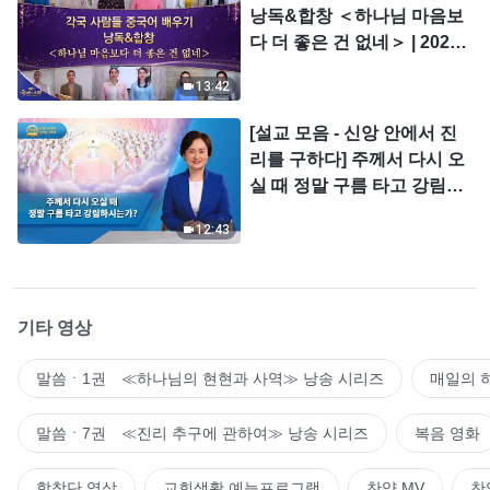
낭독&합창 ＜하나님 마음보
다 더 좋은 건 없네＞ | 2026
＜찬미의 소리＞
13:42
[설교 모음 - 신앙 안에서 진
리를 구하다] 주께서 다시 오
실 때 정말 구름 타고 강림하
시는가?
12:43
기타 영상
말씀ㆍ1권 ≪하나님의 현현과 사역≫ 낭송 시리즈
매일의 
말씀ㆍ7권 ≪진리 추구에 관하여≫ 낭송 시리즈
복음 영화
합창단 영상
교회생활 예능프로그램
찬양 MV
찬