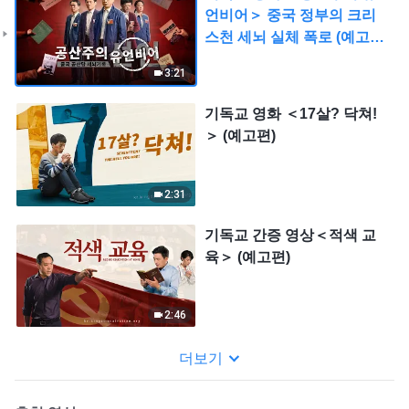
언비어＞ 중국 정부의 크리
스천 세뇌 실체 폭로 (예고
편)
3:21
기독교 영화 ＜17살? 닥쳐!
＞ (예고편)
2:31
기독교 간증 영상＜적색 교
육＞ (예고편)
2:46
더보기