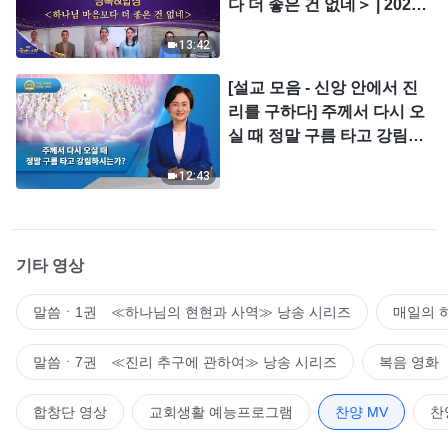
다 더 좋은 건 없네＞ | 2026
＜찬미의 소리＞
13:42
[설교 모음 - 신앙 안에서 진
리를 구하다] 주께서 다시 오
실 때 정말 구름 타고 강림하
시는가?
12:43
기타 영상
말씀ㆍ1권 ≪하나님의 현현과 사역≫ 낭송 시리즈
매일의 
말씀ㆍ7권 ≪진리 추구에 관하여≫ 낭송 시리즈
복음 영화
합창단 영상
교회생활 예능프로그램
찬양 MV
찬