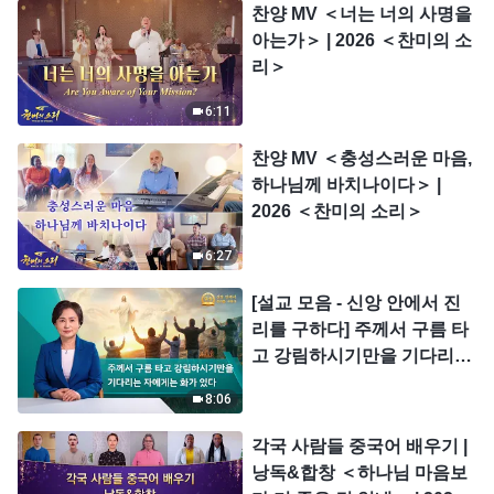
찬양 MV ＜너는 너의 사명을
아는가＞ | 2026 ＜찬미의 소
리＞
6:11
찬양 MV ＜충성스러운 마음,
하나님께 바치나이다＞ |
2026 ＜찬미의 소리＞
6:27
[설교 모음 - 신앙 안에서 진
리를 구하다] 주께서 구름 타
고 강림하시기만을 기다리는
자에게는 화가 있다
8:06
각국 사람들 중국어 배우기 |
낭독&합창 ＜하나님 마음보