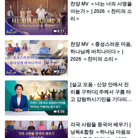
찬양 MV ＜너는 너의 사명을
아는가＞ | 2026 ＜찬미의 소
리＞
6:11
찬양 MV ＜충성스러운 마음,
하나님께 바치나이다＞ |
2026 ＜찬미의 소리＞
6:27
[설교 모음 - 신앙 안에서 진
리를 구하다] 주께서 구름 타
고 강림하시기만을 기다리는
자에게는 화가 있다
8:06
각국 사람들 중국어 배우기 |
낭독&합창 ＜하나님 마음보