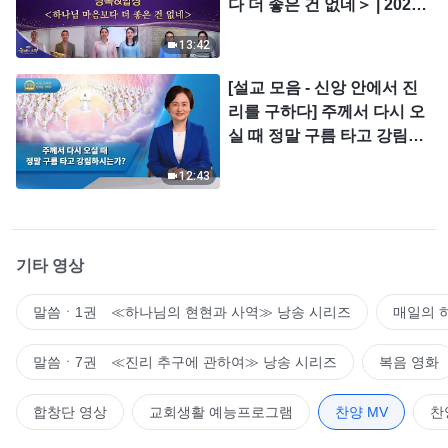
다 더 좋은 건 없네＞ | 2026
＜찬미의 소리＞
13:42
[설교 모음 - 신앙 안에서 진
리를 구하다] 주께서 다시 오
실 때 정말 구름 타고 강림하
시는가?
12:43
기타 영상
말씀ㆍ1권 ≪하나님의 현현과 사역≫ 낭송 시리즈
매일의 
말씀ㆍ7권 ≪진리 추구에 관하여≫ 낭송 시리즈
복음 영화
합창단 영상
교회생활 예능프로그램
찬양 MV
찬