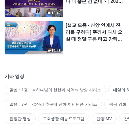
다 더 좋은 건 없네＞ | 2026
＜찬미의 소리＞
13:42
[설교 모음 - 신앙 안에서 진
리를 구하다] 주께서 다시 오
실 때 정말 구름 타고 강림하
시는가?
12:43
기타 영상
말씀ㆍ1권 ≪하나님의 현현과 사역≫ 낭송 시리즈
매일의 
말씀ㆍ7권 ≪진리 추구에 관하여≫ 낭송 시리즈
복음 영화
합창단 영상
교회생활 예능프로그램
찬양 MV
찬