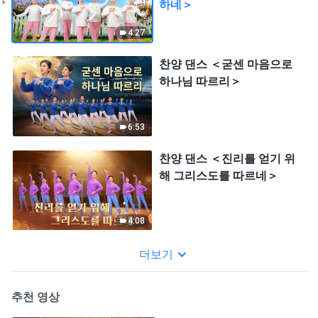
하네＞
4:27
찬양 댄스 ＜굳센 마음으로
하나님 따르리＞
6:53
찬양 댄스 ＜진리를 얻기 위
해 그리스도를 따르네＞
4:08
더보기
추천 영상