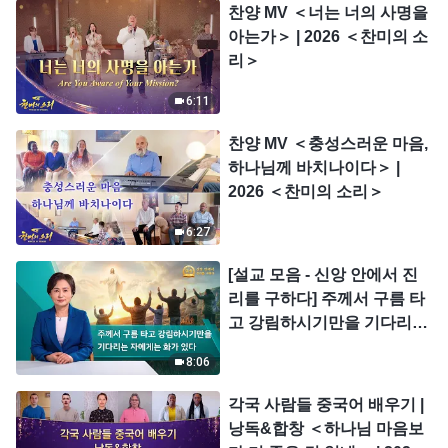
찬양 MV ＜너는 너의 사명을
아는가＞ | 2026 ＜찬미의 소
리＞
6:11
찬양 MV ＜충성스러운 마음,
하나님께 바치나이다＞ |
2026 ＜찬미의 소리＞
6:27
[설교 모음 - 신앙 안에서 진
리를 구하다] 주께서 구름 타
고 강림하시기만을 기다리는
자에게는 화가 있다
8:06
각국 사람들 중국어 배우기 |
낭독&합창 ＜하나님 마음보