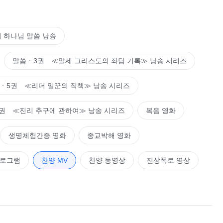
 하나님 말씀 낭송
말씀ㆍ3권 ≪말세 그리스도의 좌담 기록≫ 낭송 시리즈
ㆍ5권 ≪리더 일꾼의 직책≫ 낭송 시리즈
권 ≪진리 추구에 관하여≫ 낭송 시리즈
복음 영화
생명체험간증 영화
종교박해 영화
프로그램
찬양 MV
찬양 동영상
진상폭로 영상