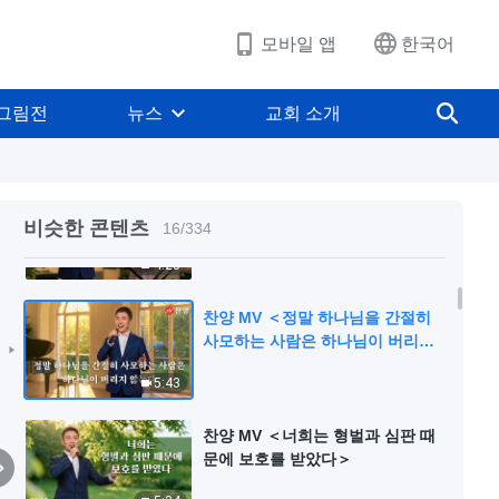
5:27
모바일 앱
한국어
찬양 MV ＜시련 속에서는 믿음이
필요하다＞
그림전
뉴스
교회 소개
5:05
찬양 MV ＜하나님의 심판을 겪어
야만 사탄의 권세에서 벗어날 수 있
비슷한 콘텐츠
16
/
334
다＞
4:23
찬양 MV ＜정말 하나님을 간절히
사모하는 사람은 하나님이 버리지
않는다＞
5:43
찬양 MV ＜너희는 형벌과 심판 때
문에 보호를 받았다＞