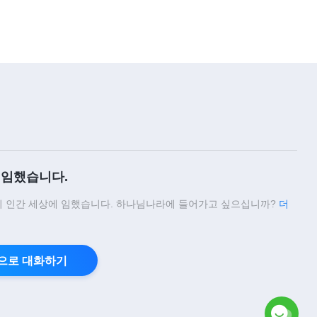
5:20
찬양 MV ＜하나님의 영광이 동방
에서 나타난다＞
4:52
찬양 MV ＜마지막 구간의 길을 어
떻게 갈 것인가＞
5:13
임했습니다.
찬양 MV ＜하나님을 믿는 사람이
 인간 세상에 임했습니다. 하나님나라에 들어가고 싶으십니까?
더
추구해야 할 것＞
4:31
으로 대화하기
찬양 MV ＜지위를 귀히 여기는 것
이 무슨 가치가 있는가＞
4:04