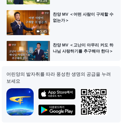
5:34
찬양 MV ＜어떤 사람이 구제할 수
없는가＞
5:45
찬양 MV ＜고난이 아무리 커도 하
나님 사랑하기를 추구해야 한다＞
6:35
어린양의 발자취를 따라 풍성한 생명의 공급을 누려
찬양 MV ＜피조물은 마땅히 하나
보세요
님의 권병에 순종해야 한다＞
4:23
찬양 MV ＜하나님의 말씀은 사람
생명의 필요를 공급한다＞
4:36