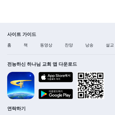
사이트 가이드
홈
책
동영상
찬양
낭송
설교
전능하신 하나님 교회 앱 다운로드
연락하기