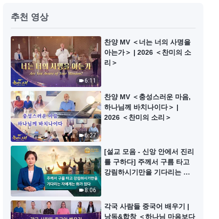
찬양 MV ＜어떻게 해야 온전케 되
추천 영상
는가＞
5:00
찬양 MV ＜너는 너의 사명을
아는가＞ | 2026 ＜찬미의 소
리＞
찬양 MV ＜말세에 하나님은 주로
말씀으로 모든 것을 이룬다＞
6:11
5:20
찬양 MV ＜충성스러운 마음,
하나님께 바치나이다＞ |
찬양 MV ＜예수를 본받으라＞
2026 ＜찬미의 소리＞
6:27
5:37
[설교 모음 - 신앙 안에서 진리
를 구하다] 주께서 구름 타고
찬양 MV ＜욥의 믿음과 순종은 시
강림하시기만을 기다리는 자
련 가운데서 승화되었다＞
에게는 화가 있다
8:06
6:20
각국 사람들 중국어 배우기 |
낭독&합창 ＜하나님 마음보다