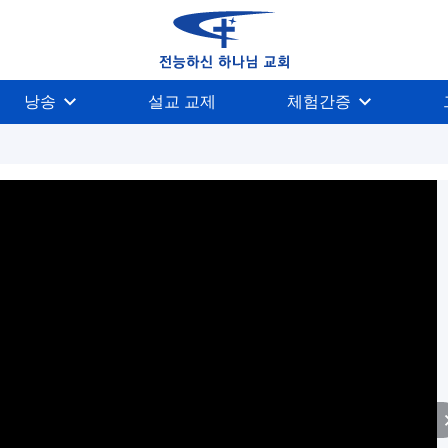
낭송
설교 교제
체험간증