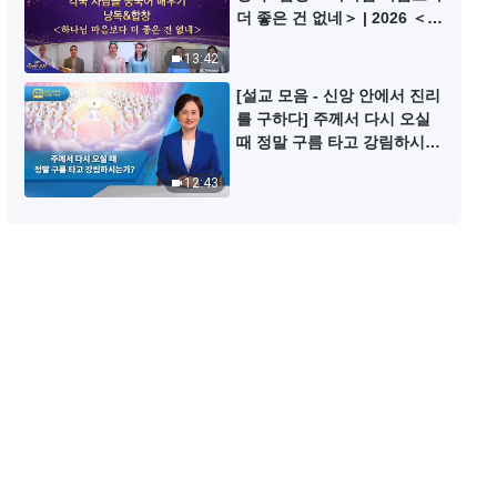
찬양 MV ＜아무도 하나님이 오셨
더 좋은 건 없네＞ | 2026 ＜찬
음을 알아차리지 못했다＞
미의 소리＞
13:42
8:47
[설교 모음 - 신앙 안에서 진리
를 구하다] 주께서 다시 오실
찬양 MV ＜하나님은 온 우주 위아
때 정말 구름 타고 강림하시는
래에서 새 사역을 하였다＞
가?
12:43
5:18
찬양 MV ＜영원히 바뀌지 않는 창
조주의 권병＞
5:13
찬양 MV ＜욥이 사탄을 이긴 증거
＞
4:34
찬양 MV ＜육을 저버려야 하나님
의 사랑스러움 볼 수 있다＞