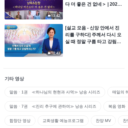
다 더 좋은 건 없네＞ | 2026
＜찬미의 소리＞
13:42
[설교 모음 - 신앙 안에서 진
리를 구하다] 주께서 다시 오
실 때 정말 구름 타고 강림하
시는가?
12:43
기타 영상
말씀ㆍ1권 ≪하나님의 현현과 사역≫ 낭송 시리즈
매일의 
말씀ㆍ7권 ≪진리 추구에 관하여≫ 낭송 시리즈
복음 영화
합창단 영상
교회생활 예능프로그램
찬양 MV
찬