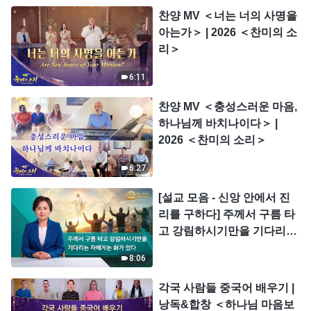
찬양 MV ＜너는 너의 사명을
아는가＞ | 2026 ＜찬미의 소
리＞
6:11
찬양 MV ＜충성스러운 마음,
하나님께 바치나이다＞ |
2026 ＜찬미의 소리＞
6:27
[설교 모음 - 신앙 안에서 진
리를 구하다] 주께서 구름 타
고 강림하시기만을 기다리는
자에게는 화가 있다
8:06
각국 사람들 중국어 배우기 |
낭독&합창 ＜하나님 마음보