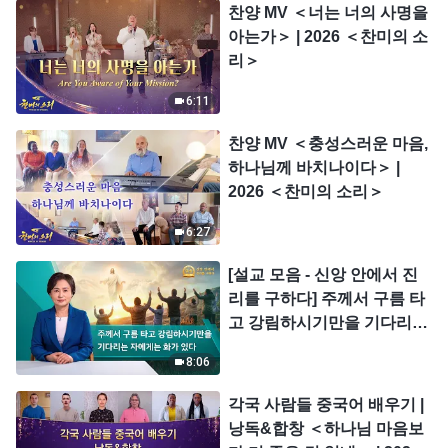
찬양 MV ＜너는 너의 사명을
아는가＞ | 2026 ＜찬미의 소
리＞
6:11
찬양 MV ＜충성스러운 마음,
하나님께 바치나이다＞ |
2026 ＜찬미의 소리＞
6:27
[설교 모음 - 신앙 안에서 진
리를 구하다] 주께서 구름 타
고 강림하시기만을 기다리는
자에게는 화가 있다
8:06
각국 사람들 중국어 배우기 |
낭독&합창 ＜하나님 마음보