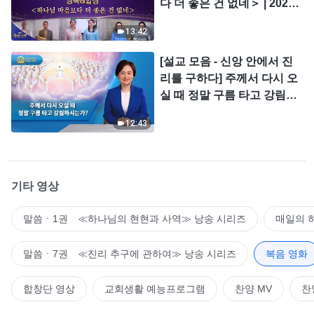
다 더 좋은 건 없네＞ | 2026
＜찬미의 소리＞
13:42
[설교 모음 - 신앙 안에서 진
리를 구하다] 주께서 다시 오
실 때 정말 구름 타고 강림하
시는가?
12:43
기타 영상
말씀ㆍ1권 ≪하나님의 현현과 사역≫ 낭송 시리즈
매일의 
말씀ㆍ7권 ≪진리 추구에 관하여≫ 낭송 시리즈
복음 영화
합창단 영상
교회생활 예능프로그램
찬양 MV
찬