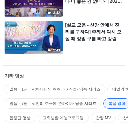
다 더 좋은 건 없네＞ | 2026
＜찬미의 소리＞
13:42
[설교 모음 - 신앙 안에서 진
리를 구하다] 주께서 다시 오
실 때 정말 구름 타고 강림하
시는가?
12:43
기타 영상
말씀ㆍ1권 ≪하나님의 현현과 사역≫ 낭송 시리즈
매일의 
말씀ㆍ7권 ≪진리 추구에 관하여≫ 낭송 시리즈
복음 영화
합창단 영상
교회생활 예능프로그램
찬양 MV
찬