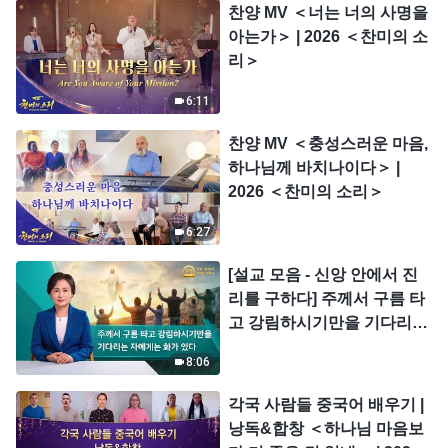
찬양 MV ＜너는 너의 사명을
아는가＞ | 2026 ＜찬미의 소
리＞
6:11
찬양 MV ＜충성스러운 마음,
하나님께 바치나이다＞ |
2026 ＜찬미의 소리＞
6:27
[설교 모음 - 신앙 안에서 진
리를 구하다] 주께서 구름 타
고 강림하시기만을 기다리는
자에게는 화가 있다
8:06
각국 사람들 중국어 배우기 |
낭독&합창 ＜하나님 마음보