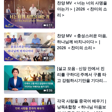
찬양 MV ＜너는 너의 사명을
아는가＞ | 2026 ＜찬미의 소
리＞
6:11
찬양 MV ＜충성스러운 마음,
하나님께 바치나이다＞ |
2026 ＜찬미의 소리＞
6:27
[설교 모음 - 신앙 안에서 진
리를 구하다] 주께서 구름 타
고 강림하시기만을 기다리는
자에게는 화가 있다
8:06
각국 사람들 중국어 배우기 |
낭독&합창 ＜하나님 마음보