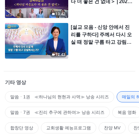
다 더 좋은 건 없네＞ | 2026
＜찬미의 소리＞
13:42
[설교 모음 - 신앙 안에서 진
리를 구하다] 주께서 다시 오
실 때 정말 구름 타고 강림하
시는가?
12:43
기타 영상
말씀ㆍ1권 ≪하나님의 현현과 사역≫ 낭송 시리즈
매일의 
말씀ㆍ7권 ≪진리 추구에 관하여≫ 낭송 시리즈
복음 영화
합창단 영상
교회생활 예능프로그램
찬양 MV
찬