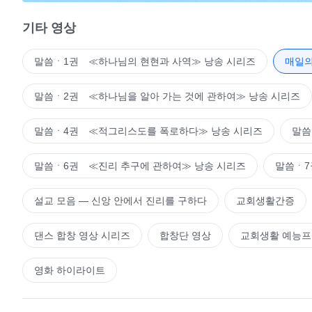
는 다른 의견이 있었을까? 없었다. 이것은 분명하다! 여기
고, 사람은 하나님이 준 지혜를 가지고 일을 했다. 하나님이
―＜말씀ㆍ2권 하나님을 알아 가는 것에 
기타 영상
서 긍정되고 인정받고 열납된다. 하나님은 아무런 평가나 비
도 할 수 없는 일이다. 여기에서 너희는 하나님이 나타낸 성
말씀ㆍ1권 ≪하나님의 현현과 사역≫ 낭송 시리즈
매일의
른 사람이 자신 앞에서 자신을 대표해 일하는 것을 허용할 수
말씀ㆍ2권 ≪하나님을 알아 가는 것에 관하여≫ 낭송 시리즈
그 지위를 놓고 다투지 않겠느냐? 반드시 다툴 것이다! 이때
없이 아담이 한 일을 부인했을 것이다. 자신에게 독립적인 
말씀ㆍ4권 ≪적그리스도를 폭로하다≫ 낭송 시리즈
말씀
이 한 모든 일을 부정했을 것이다. “네가 ‘이것’이라고 부르
가 ‘장 씨’라고 부르면, 난 ‘이 씨’라고 부를 거야. 반드시 
말씀ㆍ6권 ≪진리 추구에 관하여≫ 낭송 시리즈
말씀ㆍ7
이냐? 교만이 아니냐? 반면 하나님은 어떠하냐? 이런 성품이
는 행동을 보였느냐? 분명히 말하건대 없었다! 하나님이 나
설교 모음 ― 신앙 안에서 진리를 구하다
교회생활간증
대목에서 분명히 볼 수 있다. 아주 사소한 일이긴 하지만 
댄스 합창 영상 시리즈
합창단 영상
교회생활 예능
를 취했는지 곰곰이 생각해 보지 않는다면, 하나님의 성품을
없다. 그렇지 않으냐? 그렇다면 내가 방금 해석한 내용들에
영화 하이라이트
고 “잘했다. 옳다. 찬성이다!”라는 말씀을 하지는 않았지만
찬했다. 이는 창세 이후 인류가 하나님의 당부에 따라 하나님