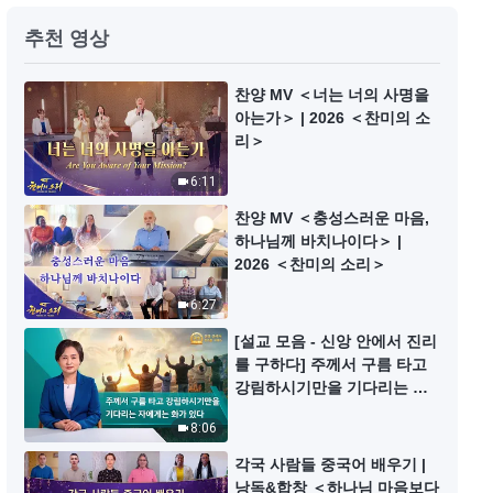
매일의 하나님 말씀 ― 하나님 알아
추천 영상
가기 | 발췌문 30
8:20
찬양 MV ＜너는 너의 사명을
아는가＞ | 2026 ＜찬미의 소
리＞
매일의 하나님 말씀 ― 하나님 알아
가기 | 발췌문 31
6:11
12:07
찬양 MV ＜충성스러운 마음,
하나님께 바치나이다＞ |
매일의 하나님 말씀 ― 하나님 알아
2026 ＜찬미의 소리＞
가기 | 발췌문 32
6:27
11:48
[설교 모음 - 신앙 안에서 진리
를 구하다] 주께서 구름 타고
매일의 하나님 말씀 ― 하나님 알아
강림하시기만을 기다리는 자
가기 | 발췌문 33
에게는 화가 있다
8:06
9:43
각국 사람들 중국어 배우기 |
낭독&합창 ＜하나님 마음보다