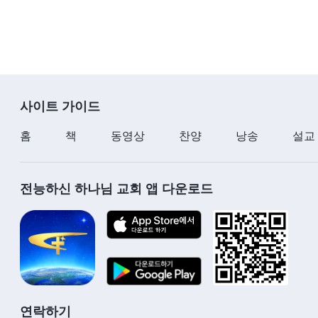
사이트 가이드
홈
책
동영상
찬양
낭송
설교
전능하신 하나님 교회 앱 다운로드
연락하기