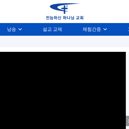
낭송
설교 교제
체험간증