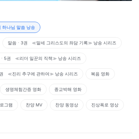
에서 너희는 무엇을 보았느냐? 하나님은 사람에게 지혜를 주었
 보기에 사람이 긍정적인 일을 행했다면, 그 일은 하나님 편에
관하여ㆍ하나님의 사역과 하나님의 성품, 하나님 자신 1＞ 중에서
판도 하지 않는다. 이는 어떠한 인류도, 어떠한 악령이나 사탄
품을 보았느냐? 사람이라면, 패괴된 사람 혹은 사탄이라면, 다
 하나님 말씀 낭송
 있을까? 절대 허용할 수 없을 것이다! 다른 사람이나 세력과
말씀ㆍ3권 ≪말세 그리스도의 좌담 기록≫ 낭송 시리즈
 패괴된 사람 혹은 사탄이 아담과 함께 있었다면, 그들은 틀림
사고 능력이 있고 독창적인 견해가 있음을 입증하기 위해 아담
ㆍ5권 ≪리더 일꾼의 직책≫ 낭송 시리즈
겠다면 난 절대 그렇게 부르지 않고 ‘저것’이라고 부를 거야. 네
내 우수함을 보여 줄 거야.” 이런 식으로 말이다. 이것은 무슨 본성
권 ≪진리 추구에 관하여≫ 낭송 시리즈
복음 영화
 있느냐? 하나님은 아담이 한 일에 대해 이상한 행동, 반대하
타낸 성품에는 고집이나 교만이나 독선이 없다. 이 점을 위의
생명체험간증 영화
종교박해 영화
네가 하나님의 본질을 모르고 하나님이 어떻게 행하고 어떤 태도
프로그램
찬양 MV
찬양 동영상
진상폭로 영상
 알 수 없고 하나님이 어떤 성품을 나타내고 드러냈는지 볼 수
 대해 너희는 인정하느냐? 아담이 한 일에 대해 하나님은 대놓
 마음속으로는 인정했다. 그는 아담이 한 일을 높이 평가하고 칭
을 위해 행한 첫 번째 일로, 하나님을 대신해 행한 일이자 하