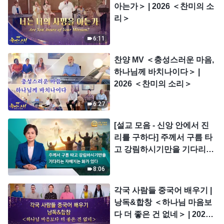
아는가＞ | 2026 ＜찬미의 소
리＞
6:11
찬양 MV ＜충성스러운 마음,
하나님께 바치나이다＞ |
2026 ＜찬미의 소리＞
6:27
[설교 모음 - 신앙 안에서 진
리를 구하다] 주께서 구름 타
고 강림하시기만을 기다리는
자에게는 화가 있다
8:06
각국 사람들 중국어 배우기 |
낭독&합창 ＜하나님 마음보
다 더 좋은 건 없네＞ | 2026