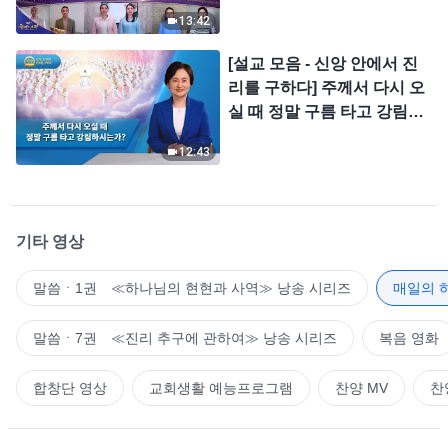
＜찬미의 소리＞
13:42
[설교 모음 - 신앙 안에서 진
리를 구하다] 주께서 다시 오
실 때 정말 구름 타고 강림하
시는가?
12:43
기타 영상
말씀ㆍ1권 ≪하나님의 현현과 사역≫ 낭송 시리즈
매일의 
말씀ㆍ7권 ≪진리 추구에 관하여≫ 낭송 시리즈
복음 영화
합창단 영상
교회생활 예능프로그램
찬양 MV
찬