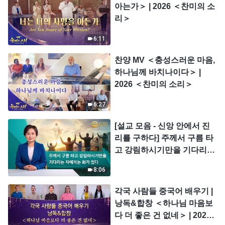
아는가＞ | 2026 ＜찬미의 소
리＞
6:11
찬양 MV ＜충성스러운 마음,
하나님께 바치나이다＞ |
2026 ＜찬미의 소리＞
6:27
[설교 모음 - 신앙 안에서 진
리를 구하다] 주께서 구름 타
고 강림하시기만을 기다리는
자에게는 화가 있다
8:06
각국 사람들 중국어 배우기 |
낭독&합창 ＜하나님 마음보
다 더 좋은 건 없네＞ | 2026