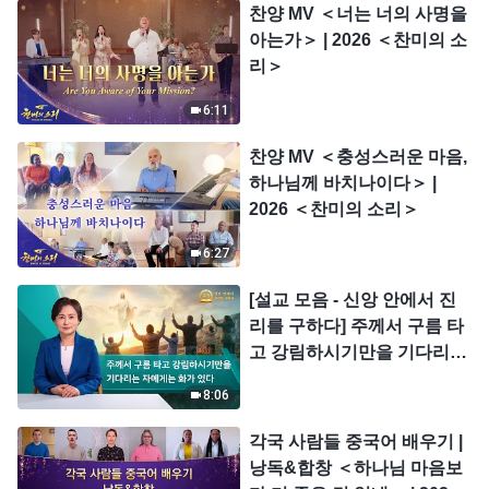
찬양 MV ＜너는 너의 사명을
아는가＞ | 2026 ＜찬미의 소
리＞
6:11
찬양 MV ＜충성스러운 마음,
하나님께 바치나이다＞ |
2026 ＜찬미의 소리＞
6:27
[설교 모음 - 신앙 안에서 진
리를 구하다] 주께서 구름 타
고 강림하시기만을 기다리는
자에게는 화가 있다
8:06
각국 사람들 중국어 배우기 |
낭독&합창 ＜하나님 마음보