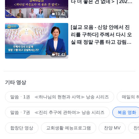
다 더 좋은 건 없네＞ | 2026
＜찬미의 소리＞
13:42
[설교 모음 - 신앙 안에서 진
리를 구하다] 주께서 다시 오
실 때 정말 구름 타고 강림하
시는가?
12:43
기타 영상
말씀ㆍ1권 ≪하나님의 현현과 사역≫ 낭송 시리즈
매일의 
말씀ㆍ7권 ≪진리 추구에 관하여≫ 낭송 시리즈
복음 영화
합창단 영상
교회생활 예능프로그램
찬양 MV
찬