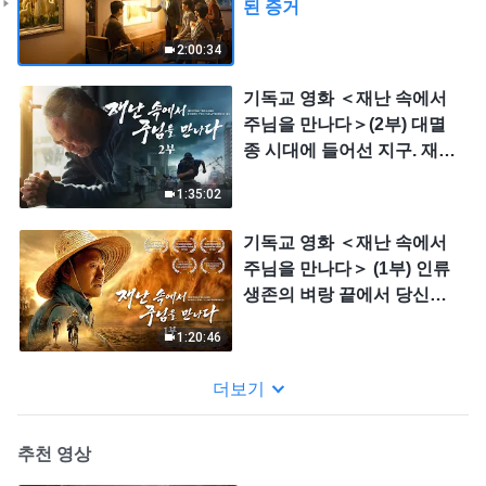
된 증거
2:00:34
기독교 영화 ＜재난 속에서
주님을 만나다＞(2부) 대멸
종 시대에 들어선 지구. 재난
의 엄습, 인류의 생존 카운트
1:35:02
다운 속 당신의 생존 길은 무
엇인가요?
기독교 영화 ＜재난 속에서
주님을 만나다＞ (1부) 인류
생존의 벼랑 끝에서 당신은
생존자가 될 수 있는가?
1:20:46
더보기
추천 영상