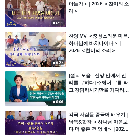
아는가＞ | 2026 ＜찬미의 소
리＞
6:11
찬양 MV ＜충성스러운 마음,
하나님께 바치나이다＞ |
2026 ＜찬미의 소리＞
6:27
[설교 모음 - 신앙 안에서 진
리를 구하다] 주께서 구름 타
고 강림하시기만을 기다리는
자에게는 화가 있다
8:06
각국 사람들 중국어 배우기 |
낭독&합창 ＜하나님 마음보
다 더 좋은 건 없네＞ | 2026