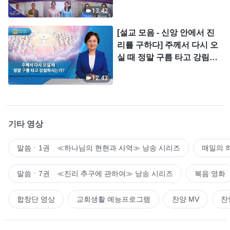
＜찬미의 소리＞
13:42
[설교 모음 - 신앙 안에서 진
리를 구하다] 주께서 다시 오
실 때 정말 구름 타고 강림하
시는가?
12:43
기타 영상
말씀ㆍ1권 ≪하나님의 현현과 사역≫ 낭송 시리즈
매일의 
말씀ㆍ7권 ≪진리 추구에 관하여≫ 낭송 시리즈
복음 영화
합창단 영상
교회생활 예능프로그램
찬양 MV
찬