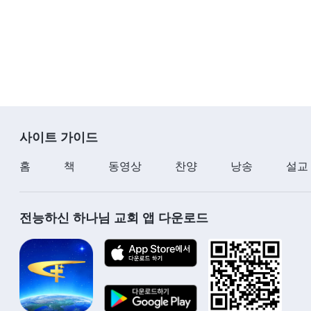
사이트 가이드
홈
책
동영상
찬양
낭송
설교
전능하신 하나님 교회 앱 다운로드