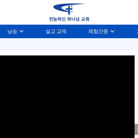
낭송
설교 교제
체험간증