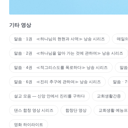
당신의 사랑이 나를 깨우고 내 마음 일으켰으니
나는 당신을 사랑하고 충성하길 원하네.
기타 영상
말씀으로 나를 심판하고 정결케 하사 사탄 권세에서 벗어
말씀ㆍ1권 ≪하나님의 현현과 사역≫ 낭송 시리즈
매일의
내가 누린 당신의 사랑 너무나 많으니
나 진리 깨닫고 마음으로 당신을 사랑하고 경배하네.
말씀ㆍ2권 ≪하나님을 알아 가는 것에 관하여≫ 낭송 시리즈
고난과 연단으로 당신과 더욱 가까워졌으니
말씀ㆍ4권 ≪적그리스도를 폭로하다≫ 낭송 시리즈
말씀
죽더라도 아름다운 증거하여 당신을 영화롭게 하리.
말씀ㆍ6권 ≪진리 추구에 관하여≫ 낭송 시리즈
말씀ㆍ7
오늘날까지 당신 따르며 진리와 생명 얻고 길은 갈수록 
설교 모음 ― 신앙 안에서 진리를 구하다
교회생활간증
공의롭고 거룩한 당신 성품 보고
댄스 합창 영상 시리즈
합창단 영상
교회생활 예능
당신, 전능하신 하나님 알게 되었네.
영화 하이라이트