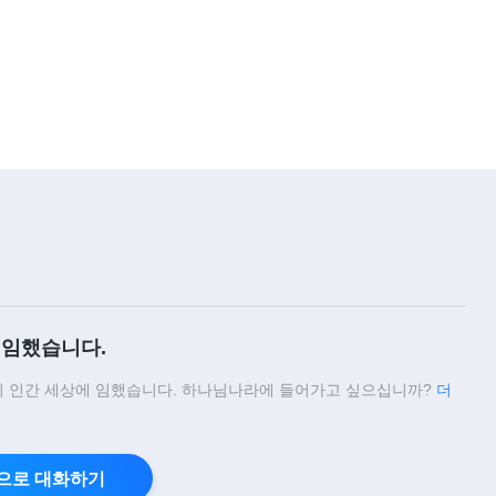
5:18
찬양 MV ＜영원히 바뀌지 않는 창
조주의 권병＞
5:13
찬양 MV ＜욥이 사탄을 이긴 증거
＞
4:34
찬양 MV ＜육을 저버려야 하나님
의 사랑스러움 볼 수 있다＞
임했습니다.
5:12
 인간 세상에 임했습니다. 하나님나라에 들어가고 싶으십니까?
더
찬양 MV ＜하나님은 그의 뜻대로
행할 수 있는 사람을 간절히 얻고
싶어 한다＞
으로 대화하기
3:25