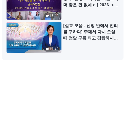
찬양 MV ＜고난이 아무리 커도 하
더 좋은 건 없네＞ | 2026 ＜찬
나님 사랑하기를 추구해야 한다＞
미의 소리＞
13:42
6:35
[설교 모음 - 신앙 안에서 진리
를 구하다] 주께서 다시 오실
찬양 MV ＜피조물은 마땅히 하나
때 정말 구름 타고 강림하시는
님의 권병에 순종해야 한다＞
가?
12:43
4:23
찬양 MV ＜하나님의 말씀은 사람
생명의 필요를 공급한다＞
4:36
찬양 MV ＜어떻게 해야 온전케 되
는가＞
5:00
찬양 MV ＜말세에 하나님은 주로
말씀으로 모든 것을 이룬다＞