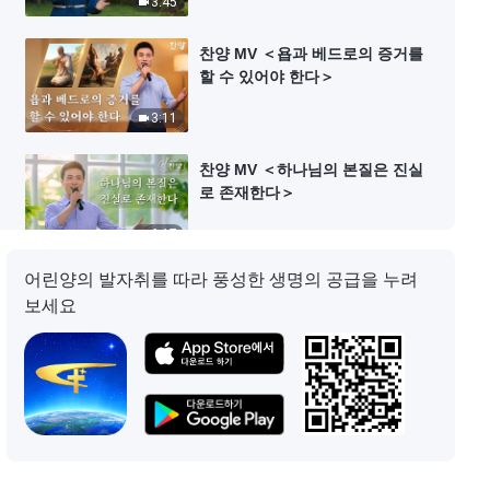
3:45
찬양 MV ＜욥과 베드로의 증거를
할 수 있어야 한다＞
3:11
찬양 MV ＜하나님의 본질은 진실
로 존재한다＞
6:17
어린양의 발자취를 따라 풍성한 생명의 공급을 누려
찬양 MV ＜성경으로 하나님을 정
보세요
죄하는 자는 모두 바리새인이다＞
5:27
찬양 MV ＜시련 속에서는 믿음이
필요하다＞
5:05