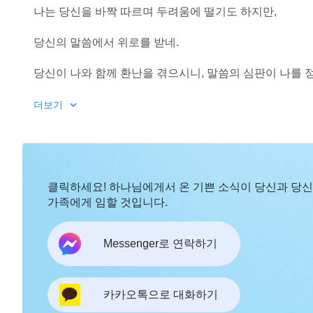
나는 당신을 바짝 따르며 두려움에 떨기도 하지만,
당신의 말씀에서 위로를 받네.
당신이 나와 함께 환난을 겪으시니, 말씀의 심판이 나를 
드디어 당신 사랑하게 되었고 당신과 언제나 함께하며
더보기
당신 뜻 깨닫게 되었네.
갈수록 당신의 사랑스러움 보고
클릭하세요! 하나님에게서 온 기쁜 소식이 당신과 당
당신,
전능하신 하나님
알게 되었네.
가족에게 임할 것입니다.
당신께서 나와 함께하시니 많은 걸 얻고 늘 기쁨 넘치네.
Messenger로 연락하기
모든 사랑을 주신 당신, 함께하는 이 시간이 너무 소중하네
2
카카오톡으로 대화하기