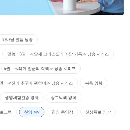
나게 하셨네.
 하나님 말씀 낭송
말씀ㆍ3권 ≪말세 그리스도의 좌담 기록≫ 낭송 시리즈
ㆍ5권 ≪리더 일꾼의 직책≫ 낭송 시리즈
권 ≪진리 추구에 관하여≫ 낭송 시리즈
복음 영화
밝아지네.
생명체험간증 영화
종교박해 영화
프로그램
찬양 MV
찬양 동영상
진상폭로 영상