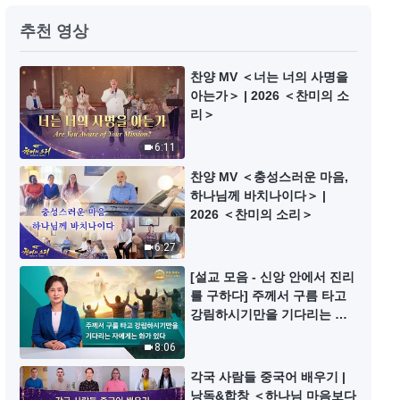
찬양 MV ＜하나님의 심판을 겪어
추천 영상
야만 사탄의 권세에서 벗어날 수 있
다＞
4:23
찬양 MV ＜너는 너의 사명을
아는가＞ | 2026 ＜찬미의 소
리＞
찬양 MV ＜정말 하나님을 간절히
사모하는 사람은 하나님이 버리지
6:11
않는다＞
5:43
찬양 MV ＜충성스러운 마음,
하나님께 바치나이다＞ |
찬양 MV ＜너희는 형벌과 심판 때
2026 ＜찬미의 소리＞
문에 보호를 받았다＞
6:27
5:34
[설교 모음 - 신앙 안에서 진리
를 구하다] 주께서 구름 타고
찬양 MV ＜어떤 사람이 구제할 수
강림하시기만을 기다리는 자
없는가＞
에게는 화가 있다
8:06
5:45
각국 사람들 중국어 배우기 |
낭독&합창 ＜하나님 마음보다