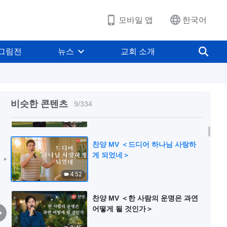
5:07
모바일 앱
한국어
찬양 MV ＜하나님을 믿으면 하나
님께 순종해야 한다＞
그림전
뉴스
교회 소개
5:37
찬양 MV ＜심판 사역은 반드시 하
나님이 친히 해야 한다＞
비슷한 콘텐츠
9
/
334
6:35
찬양 MV ＜드디어 하나님 사랑하
게 되었네＞
4:52
찬양 MV ＜한 사람의 운명은 과연
어떻게 될 것인가＞