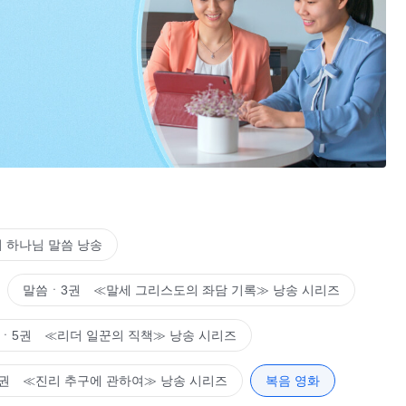
 하나님 말씀 낭송
말씀ㆍ3권 ≪말세 그리스도의 좌담 기록≫ 낭송 시리즈
ㆍ5권 ≪리더 일꾼의 직책≫ 낭송 시리즈
권 ≪진리 추구에 관하여≫ 낭송 시리즈
복음 영화