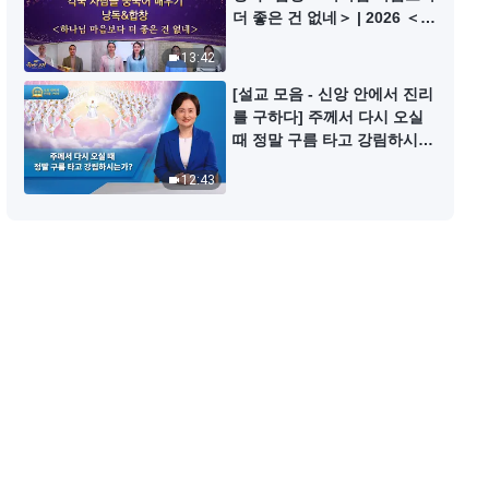
기독교 단편영화 ＜참그리스도와
더 좋은 건 없네＞ | 2026 ＜찬
거짓 그리스도를 분별할 수 있나
미의 소리＞
요?＞
13:42
11:26
[설교 모음 - 신앙 안에서 진리
를 구하다] 주께서 다시 오실
기독교 단편영화 ＜주님은 재림 때
때 정말 구름 타고 강림하시는
어떻게 나타나시는가?＞
가?
12:43
19:41
기독교 단편영화 ＜당신은 주님을
맞이했나요?＞
18:08
기독교 단편영화 ＜당신은 천국에
들어가는 길을 찾았나요?＞
19:46
기독교 단편영화 ＜하느님을 믿고
죄 사함을 받으면 천국에 갈 수 있