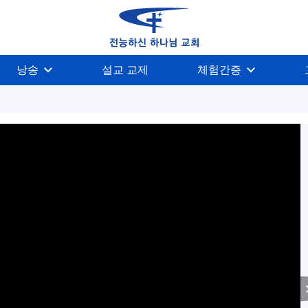
낭송
설교 교제
체험간증