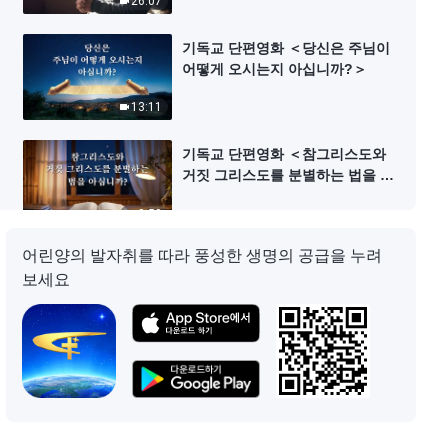
26:07
기독교 단편영화 ＜당신은 주님이
어떻게 오시는지 아십니까?＞
13:11
기독교 단편영화 ＜참그리스도와
거짓 그리스도를 분별하는 법을 아
십니까?＞
9:50
어린양의 발자취를 따라 풍성한 생명의 공급을 누려
복음 단편영화 ＜전능하신 하나님
보세요
을 믿는 것이 천주를 배반하는 걸까
요?＞
5:46
기독교 단편영화 ＜교황에게 순종
하는 것이 하느님께 순종하는 것일
까요?＞
13:43