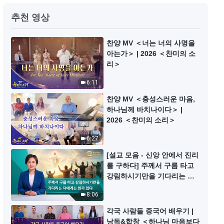
기독교 단편영화 ＜종교계 목사는
추천 영상
왜 사람이 참도(道)를 알아보는 것
을 가로막을까요?＞
8:56
찬양 MV ＜너는 너의 사명을
아는가＞ | 2026 ＜찬미의 소
리＞
기독교 단편영화 ＜하나님의 3단계
구원 사역을 아십니까?＞
6:11
14:00
찬양 MV ＜충성스러운 마음,
하나님께 바치나이다＞ |
기독교 단편영화 ＜하나님의 심판
2026 ＜찬미의 소리＞
은 나의 유일한 구원＞
6:27
40:39
[설교 모음 - 신앙 안에서 진리
를 구하다] 주께서 구름 타고
기독교 단편영화 ＜하나님의 이름
강림하시기만을 기다리는 자
은 영원히 바뀌지 않는가?＞
에게는 화가 있다
8:06
9:25
각국 사람들 중국어 배우기 |
낭독&합창 ＜하나님 마음보다