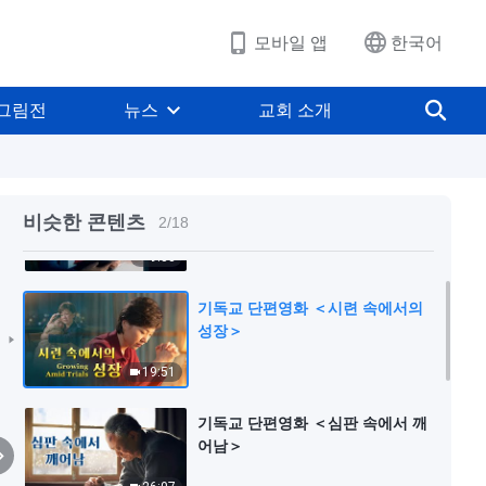
모바일 앱
한국어
그림전
뉴스
교회 소개
기독교 단편영화 ＜주님을 맞이함
에 있어 도대체 누구의 말을 들어야
비슷한 콘텐츠
2
/
18
할까요?＞
9:33
기독교 단편영화 ＜시련 속에서의
성장＞
19:51
기독교 단편영화 ＜심판 속에서 깨
어남＞