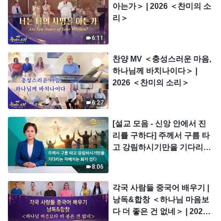
아는가＞ | 2026 ＜찬미의 소
리＞
6:11
찬양 MV ＜충성스러운 마음,
하나님께 바치나이다＞ |
2026 ＜찬미의 소리＞
6:27
[설교 모음 - 신앙 안에서 진
리를 구하다] 주께서 구름 타
고 강림하시기만을 기다리는
자에게는 화가 있다
8:06
각국 사람들 중국어 배우기 |
낭독&합창 ＜하나님 마음보
다 더 좋은 건 없네＞ | 2026