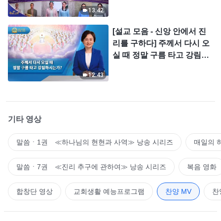
＜찬미의 소리＞
13:42
[설교 모음 - 신앙 안에서 진
리를 구하다] 주께서 다시 오
실 때 정말 구름 타고 강림하
시는가?
12:43
기타 영상
말씀ㆍ1권 ≪하나님의 현현과 사역≫ 낭송 시리즈
매일의 
말씀ㆍ7권 ≪진리 추구에 관하여≫ 낭송 시리즈
복음 영화
합창단 영상
교회생활 예능프로그램
찬양 MV
찬