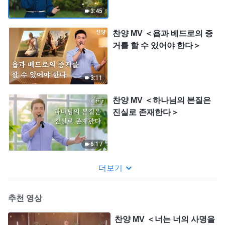
3:45
찬양 MV ＜욥과 베드로의 증
거를 할 수 있어야 한다＞
3:11
찬양 MV ＜하나님의 본질은
진실로 존재한다＞
6:17
더보기
추천 영상
찬양 MV ＜너는 너의 사명을