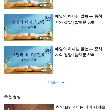
10:06
매일의 하나님 말씀 ― 종착
지와 결말 | 발췌문 588
12:45
매일의 하나님 말씀 ― 종착
지와 결말 | 발췌문 589
3:51
더보기
추천 영상
찬양 MV ＜너는 너의 사명을