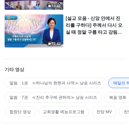
＜찬미의 소리＞
13:42
[설교 모음 - 신앙 안에서 진
리를 구하다] 주께서 다시 오
실 때 정말 구름 타고 강림하
시는가?
12:43
기타 영상
말씀ㆍ1권 ≪하나님의 현현과 사역≫ 낭송 시리즈
매일의 
말씀ㆍ7권 ≪진리 추구에 관하여≫ 낭송 시리즈
복음 영화
합창단 영상
교회생활 예능프로그램
찬양 MV
찬