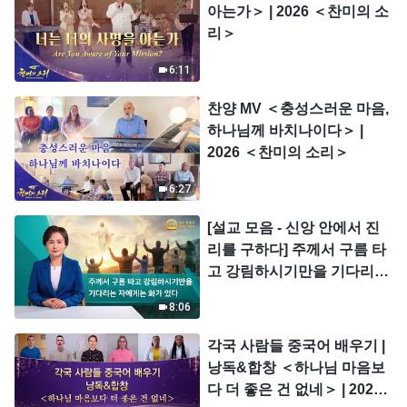
아는가＞ | 2026 ＜찬미의 소
리＞
6:11
찬양 MV ＜충성스러운 마음,
하나님께 바치나이다＞ |
2026 ＜찬미의 소리＞
6:27
[설교 모음 - 신앙 안에서 진
리를 구하다] 주께서 구름 타
고 강림하시기만을 기다리는
자에게는 화가 있다
8:06
각국 사람들 중국어 배우기 |
낭독&합창 ＜하나님 마음보
다 더 좋은 건 없네＞ | 2026