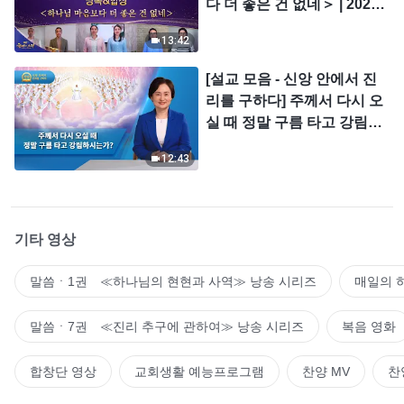
다 더 좋은 건 없네＞ | 2026
＜찬미의 소리＞
13:42
[설교 모음 - 신앙 안에서 진
리를 구하다] 주께서 다시 오
실 때 정말 구름 타고 강림하
시는가?
12:43
기타 영상
말씀ㆍ1권 ≪하나님의 현현과 사역≫ 낭송 시리즈
매일의 
말씀ㆍ7권 ≪진리 추구에 관하여≫ 낭송 시리즈
복음 영화
합창단 영상
교회생활 예능프로그램
찬양 MV
찬