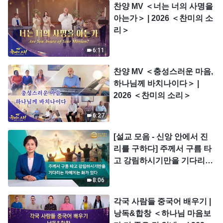
찬양 MV ＜너는 너의 사명을
아는가＞ | 2026 ＜찬미의 소
리＞
6:11
찬양 MV ＜충성스러운 마음,
하나님께 바치나이다＞ |
2026 ＜찬미의 소리＞
6:27
[설교 모음 - 신앙 안에서 진
리를 구하다] 주께서 구름 타
고 강림하시기만을 기다리는
자에게는 화가 있다
8:06
각국 사람들 중국어 배우기 |
낭독&합창 ＜하나님 마음보