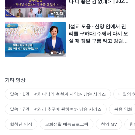
다 더 좋은 건 없네＞ | 2026
＜찬미의 소리＞
13:42
[설교 모음 - 신앙 안에서 진
리를 구하다] 주께서 다시 오
실 때 정말 구름 타고 강림하
시는가?
12:43
기타 영상
말씀ㆍ1권 ≪하나님의 현현과 사역≫ 낭송 시리즈
매일의 
말씀ㆍ7권 ≪진리 추구에 관하여≫ 낭송 시리즈
복음 영화
합창단 영상
교회생활 예능프로그램
찬양 MV
찬