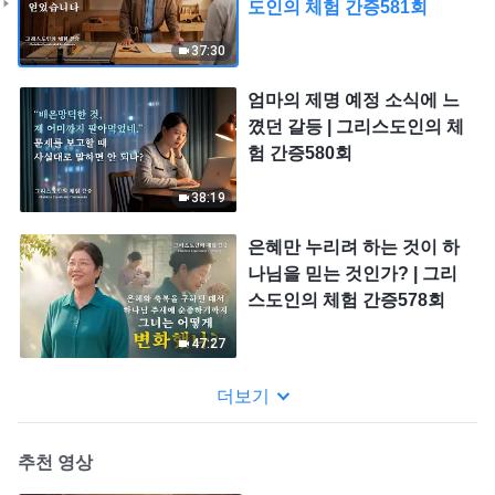
도인의 체험 간증581회
37:30
엄마의 제명 예정 소식에 느
꼈던 갈등 | 그리스도인의 체
험 간증580회
38:19
은혜만 누리려 하는 것이 하
나님을 믿는 것인가? | 그리
스도인의 체험 간증578회
47:27
더보기
추천 영상