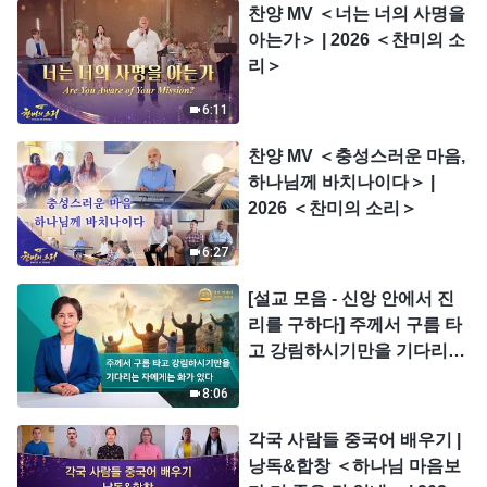
찬양 MV ＜너는 너의 사명을
아는가＞ | 2026 ＜찬미의 소
리＞
6:11
찬양 MV ＜충성스러운 마음,
하나님께 바치나이다＞ |
2026 ＜찬미의 소리＞
6:27
[설교 모음 - 신앙 안에서 진
리를 구하다] 주께서 구름 타
고 강림하시기만을 기다리는
자에게는 화가 있다
8:06
각국 사람들 중국어 배우기 |
낭독&합창 ＜하나님 마음보