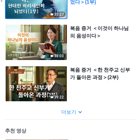
었다＞(1부)
35:27
복음 증거 ＜이것이 하나님
의 음성이다＞
38:03
복음 증거 ＜한 천주교 신부
가 돌아온 과정＞(2부)
39:22
더보기
추천 영상