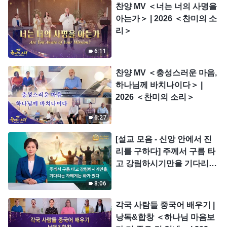
찬양 MV ＜너는 너의 사명을
아는가＞ | 2026 ＜찬미의 소
리＞
6:11
찬양 MV ＜충성스러운 마음,
하나님께 바치나이다＞ |
2026 ＜찬미의 소리＞
6:27
[설교 모음 - 신앙 안에서 진
리를 구하다] 주께서 구름 타
고 강림하시기만을 기다리는
자에게는 화가 있다
8:06
각국 사람들 중국어 배우기 |
낭독&합창 ＜하나님 마음보