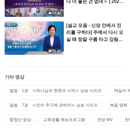
다 더 좋은 건 없네＞ | 2026
＜찬미의 소리＞
13:42
[설교 모음 - 신앙 안에서 진
리를 구하다] 주께서 다시 오
실 때 정말 구름 타고 강림하
시는가?
12:43
기타 영상
말씀ㆍ1권 ≪하나님의 현현과 사역≫ 낭송 시리즈
매일의 
말씀ㆍ7권 ≪진리 추구에 관하여≫ 낭송 시리즈
복음 영화
합창단 영상
교회생활 예능프로그램
찬양 MV
찬