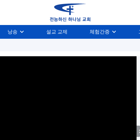
낭송
설교 교제
체험간증