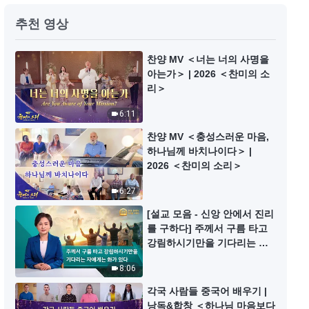
전능하신 하나님 말씀 낭송 ＜하나
추천 영상
님이 전 우주를 향해 한 말씀ㆍ제
47편＞
15:59
찬양 MV ＜너는 너의 사명을
아는가＞ | 2026 ＜찬미의 소
리＞
전능하신 하나님 말씀 낭송 ＜하나
님이 전 우주를 향해 한 말씀의 비
6:11
밀 해석ㆍ제1편＞
20:26
찬양 MV ＜충성스러운 마음,
하나님께 바치나이다＞ |
전능하신 하나님 말씀 낭송 ＜하나
2026 ＜찬미의 소리＞
님이 전 우주를 향해 한 말씀의 비
6:27
밀 해석ㆍ제3편＞
25:00
[설교 모음 - 신앙 안에서 진리
를 구하다] 주께서 구름 타고
전능하신 하나님 말씀 낭송 ＜하나
강림하시기만을 기다리는 자
님이 전 우주를 향해 한 말씀의 비
에게는 화가 있다
밀 해석ㆍ제5편＞
8:06
17:49
각국 사람들 중국어 배우기 |
낭독&합창 ＜하나님 마음보다