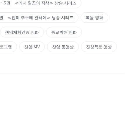
ㆍ5권 ≪리더 일꾼의 직책≫ 낭송 시리즈
권 ≪진리 추구에 관하여≫ 낭송 시리즈
복음 영화
생명체험간증 영화
종교박해 영화
프로그램
찬양 MV
찬양 동영상
진상폭로 영상