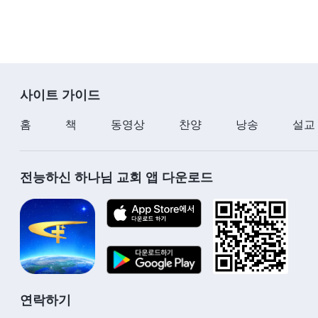
사이트 가이드
홈
책
동영상
찬양
낭송
설교
전능하신 하나님 교회 앱 다운로드
연락하기