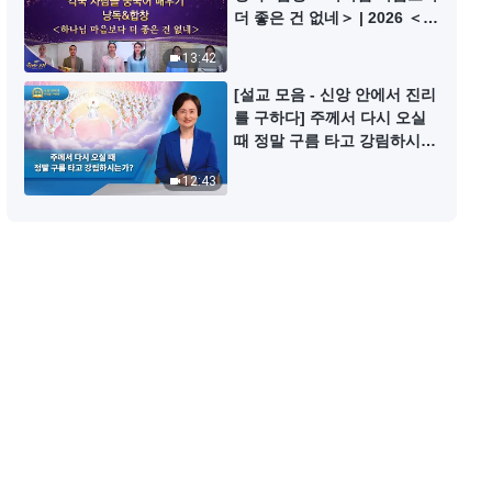
합창 찬양 ＜하나님 나라의 축가 1
더 좋은 건 없네＞ | 2026 ＜찬
하나님 나라가 인간 세상에 임하였
미의 소리＞
네＞ 하나님이 승리하여 돌아오셨
13:42
6:19
음을 찬양하세
[설교 모음 - 신앙 안에서 진리
를 구하다] 주께서 다시 오실
합창 찬양 ＜하나님의 나라＞그리
때 정말 구름 타고 강림하시는
스도의 나라가 인간 세상에 임했음
가?
을 찬양하네
12:43
7:54
전능하신 하나님 교회 합창「하나
님 나라 예가 2 하나님은 이미 오셨
고 이미 왕이 되셨네」
7:42
전능하신 하나님 교회 합창「하나
님 역사가 최종에 달할 효과」
6:11
전능하신 하나님 교회 합창「실제
하나님은 묵묵히 사람을 구원한