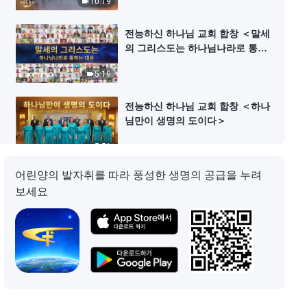
10:19
전능하신 하나님 교회 합창 ＜말세
의 그리스도는 하나님나라로 통하
는 대문＞
5:19
전능하신 하나님 교회 합창 ＜하나
님만이 생명의 도이다＞
5:51
어린양의 발자취를 따라 풍성한 생명의 공급을 누려
전능하신 하나님 교회 합창 ＜이긴
보세요
자의 노래＞
5:48
전능하신 하나님 교회 합창 ＜하나
님 향한 사랑의 노래 멈출 수 없네
＞
5:50