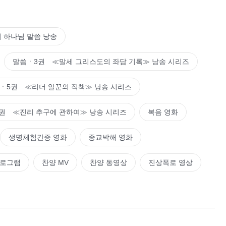
 하나님 말씀 낭송
말씀ㆍ3권 ≪말세 그리스도의 좌담 기록≫ 낭송 시리즈
ㆍ5권 ≪리더 일꾼의 직책≫ 낭송 시리즈
권 ≪진리 추구에 관하여≫ 낭송 시리즈
복음 영화
생명체험간증 영화
종교박해 영화
프로그램
찬양 MV
찬양 동영상
진상폭로 영상