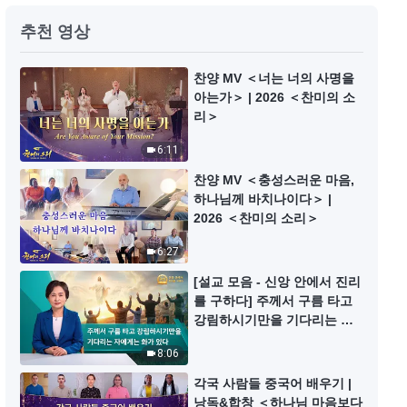
전능하신 하나님 교회 합창 ＜아무
추천 영상
도 하나님이 오셨음을 알지 못했네
＞
9:57
찬양 MV ＜너는 너의 사명을
아는가＞ | 2026 ＜찬미의 소
리＞
전능하신 하나님 교회 합창 ＜인성
뿐 아니라 더욱이 신성 지니신 성육
6:11
신 하나님＞
9:32
찬양 MV ＜충성스러운 마음,
하나님께 바치나이다＞ |
합창 찬양 ＜하나님 나라의 축가 3
2026 ＜찬미의 소리＞
백성들아! 환호하라!＞ 아름다운
6:27
하나님 나라에서의 삶
8:57
[설교 모음 - 신앙 안에서 진리
를 구하다] 주께서 구름 타고
합창 찬양 ＜하나님 나라의 축가 2
강림하시기만을 기다리는 자
하나님은 이미 왔고 이미 왕이 되었
에게는 화가 있다
다＞ 뭇 백성들이 하나님을 찬양하
8:06
7:24
네
각국 사람들 중국어 배우기 |
낭독&합창 ＜하나님 마음보다