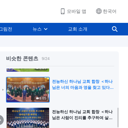
받을 것이다＞ | 2026 ＜찬미의 소
5:25
리＞
모바일 앱
한국어
각국 사람들 중국어 배우기 | 낭독&
합창 ＜하나님 마음보다 더 좋은 건
그림전
뉴스
교회 소개
없네＞ | 2026 ＜찬미의 소리＞
13:42
전능하신 하나님 교회 합창 ＜하나
님은 인류를 위해 더 아름다운 내일
비슷한 콘텐츠
9
/
24
을 만들어 주고 있다＞ | 2026 ＜찬
2:59
미의 소리＞
전능하신 하나님 교회 합창 ＜하나
님은 너의 마음과 영을 찾고 있다＞
| 2026 ＜찬미의 소리＞
6:05
전능하신 하나님 교회 합창 ＜하나
님은 사람이 진리를 추구하여 살아
남기를 바란다＞