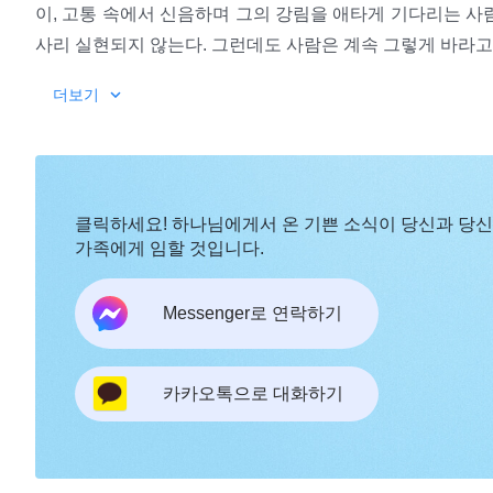
이, 고통 속에서 신음하며 그의 강림을 애타게 기다리는 사
사리 실현되지 않는다. 그런데도 사람은 계속 그렇게 바라고
더보기
전능자는 극심한 고통을 겪고 있는 사람을 긍휼히 여기면
려야 사람에게서 오는 답을 얻을 수 있기 때문이다. 그는 찾
로써 너를 깨우고, 네가 더 이상 목마름과 굶주림을 겪지 않
클릭하세요! 하나님에게서 온 기쁜 소식이 당신과 당
느껴질 때도 방황하거나 울지 마라.
전능하신 하나님
, 지
가족에게 임할 것입니다.
그는 너의 곁을 지키며 네가 돌아서기를 기다리고, 문득 기
만 언제부터인가 방향을 잃고 길에서 쓰러졌다는 것, 언제부
Messenger로 연락하기
네가 돌아오기를 아주 오랫동안 기다렸다는 것을 깨닫는 그날
간의 마음과 영을 위해 그가 곁을 지켜 주는 것은 더할 나위 
이 났을 수도 있다. 그러나 너는 오늘날 너의 마음과 영이 대
카카오톡으로 대화하기