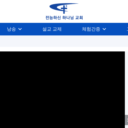
낭송
설교 교제
체험간증