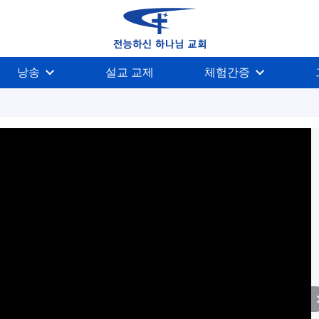
낭송
설교 교제
체험간증