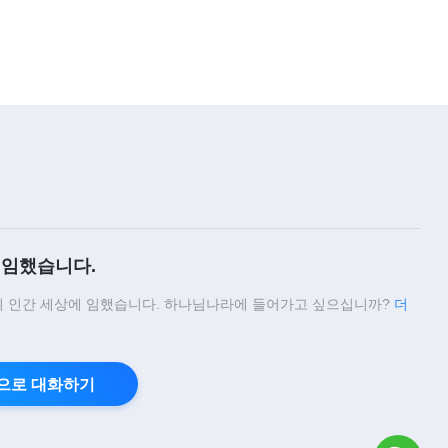
3:25
찬양 댄스 ＜다행히 돌아오신 하나
님 만나＞
5:03
찬양 댄스 ＜노래하고 춤추며 하나
님을 찬양하네＞
5:26
임했습니다.
찬양 댄스 ＜새 삶을 노래해＞
 인간 세상에 임했습니다. 하나님나라에 들어가고 싶으십니까?
더
4:30
찬양 댄스 ＜어둠과 억압 속에서 일
으로 대화하기
어나리＞
6:46