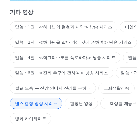
하지 마라. 이런 것을 생각하지도, 구하지도 마라. 오로지
기타 영상
로 이행하며 하나님의 마음을 만족게 하여라. 그리하여 하
간의 위로를 주어 하나님이 네게서 희망을 보게 하고 하나님
말씀ㆍ1권 ≪하나님의 현현과 사역≫ 낭송 시리즈
매일의
하겠느냐? 설령 최종의 결과가 사람의 뜻대로 되지 않았다
에 순종하며 개인의 계획은 없어야 한다. 이런 마음가짐이 
말씀ㆍ2권 ≪하나님을 알아 가는 것에 관하여≫ 낭송 시리즈
―＜말씀ㆍ
말씀ㆍ4권 ≪적그리스도를 폭로하다≫ 낭송 시리즈
말씀
말씀ㆍ6권 ≪진리 추구에 관하여≫ 낭송 시리즈
말씀ㆍ7
설교 모음 ― 신앙 안에서 진리를 구하다
교회생활간증
댄스 합창 영상 시리즈
합창단 영상
교회생활 예능
영화 하이라이트