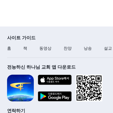
사이트 가이드
홈
책
동영상
찬양
낭송
설교
전능하신 하나님 교회 앱 다운로드
연락하기