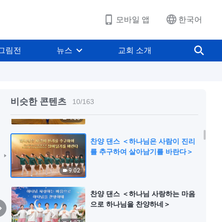
5:10
모바일 앱
한국어
찬양 댄스 ＜그리스도의 나라, 인간
세상에 임하였네＞
그림전
뉴스
교회 소개
6:38
찬양 댄스 ＜하나님은 영광을 동방
에 가져왔다＞
비슷한 콘텐츠
10
/
163
4:03
찬양 댄스 ＜하나님은 사람이 진리
를 추구하여 살아남기를 바란다＞
9:02
찬양 댄스 ＜하나님 사랑하는 마음
으로 하나님을 찬양하네＞