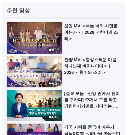
찬양 댄스 ＜하나님이 가장 좋네＞
추천 영상
4:48
찬양 MV ＜너는 너의 사명을
아는가＞ | 2026 ＜찬미의 소
리＞
찬양 댄스 ＜나는 하나님만 따르리
＞
6:11
3:29
찬양 MV ＜충성스러운 마음,
하나님께 바치나이다＞ |
찬양 댄스 ＜사랑하는 이여, 난 당
2026 ＜찬미의 소리＞
신을 찾고 있어요＞
6:27
5:00
[설교 모음 - 신앙 안에서 진리
를 구하다] 주께서 구름 타고
찬양 댄스 ＜나는 넘치는 하나님의
강림하시기만을 기다리는 자
사랑 받았네＞
에게는 화가 있다
8:06
6:23
각국 사람들 중국어 배우기 |
낭독&합창 ＜하나님 마음보다