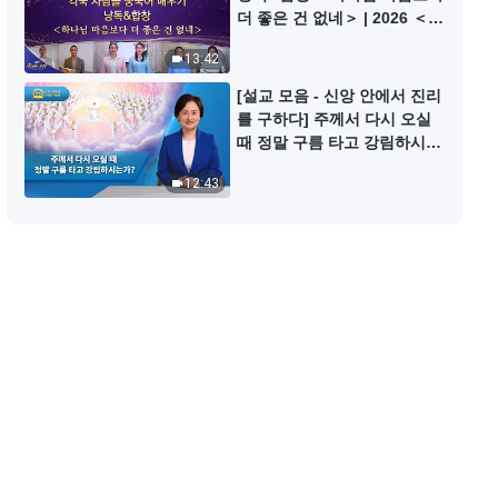
찬양 댄스 ＜하나님의 구원 너무 실
더 좋은 건 없네＞ | 2026 ＜찬
제적이네＞
미의 소리＞
13:42
5:12
[설교 모음 - 신앙 안에서 진리
를 구하다] 주께서 다시 오실
찬양 댄스 ＜만백성 마음껏 하나님
때 정말 구름 타고 강림하시는
찬미하네＞
가?
12:43
4:44
찬양 댄스 ＜패괴된 인류의 비애＞
7:45
찬양 댄스 ＜마음이 하나 되는 노래
＞
3:59
찬양 댄스 ＜전능하신 하나님 말씀
이 가장 소중하네＞