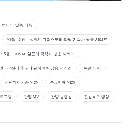
 하나님의 말씀과 요구를 중시하여 진리를 추구하고 본분을 제대
나님의 육천 년의 기다림과 기대를 저버리지 말고 하나님께 약
의 염원이 네게서 실현되게 하여라. 그럼 하나님이 너를 박대
 하나님 말씀 낭송
 할지라도 피조물로서 너는 모든 것에서 하나님의 지배와 안배
옳은 것이다.
말씀ㆍ3권 ≪말세 그리스도의 좌담 기록≫ 낭송 시리즈
6권 진리 추구에 관하여ㆍ왜 진리를 추구해야 하는가＞ 중에서
ㆍ5권 ≪리더 일꾼의 직책≫ 낭송 시리즈
권 ≪진리 추구에 관하여≫ 낭송 시리즈
복음 영화
생명체험간증 영화
종교박해 영화
프로그램
찬양 MV
찬양 동영상
진상폭로 영상