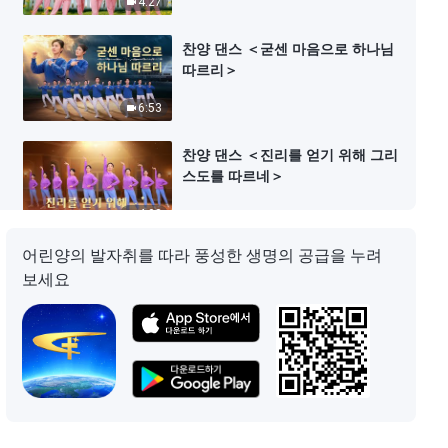
4:27
찬양 댄스 ＜굳센 마음으로 하나님
따르리＞
6:53
찬양 댄스 ＜진리를 얻기 위해 그리
스도를 따르네＞
4:08
어린양의 발자취를 따라 풍성한 생명의 공급을 누려
찬양 댄스 ＜만백성 마음껏 하나님
보세요
찬미하네＞
4:00
찬양 댄스 ＜하나님의 대업이 이루
어졌네＞
4:44