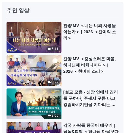
찬양 댄스 ＜진리를 얻기 위해 그리
추천 영상
스도를 따르네＞
4:08
찬양 MV ＜너는 너의 사명을
아는가＞ | 2026 ＜찬미의 소
리＞
찬양 댄스 ＜만백성 마음껏 하나님
찬미하네＞
6:11
4:00
찬양 MV ＜충성스러운 마음,
하나님께 바치나이다＞ |
찬양 댄스 ＜하나님의 대업이 이루
2026 ＜찬미의 소리＞
어졌네＞
6:27
4:44
[설교 모음 - 신앙 안에서 진리
를 구하다] 주께서 구름 타고
찬양 댄스 ＜하나님이 가장 좋네＞
강림하시기만을 기다리는 자
에게는 화가 있다
8:06
4:48
각국 사람들 중국어 배우기 |
낭독&합창 ＜하나님 마음보다