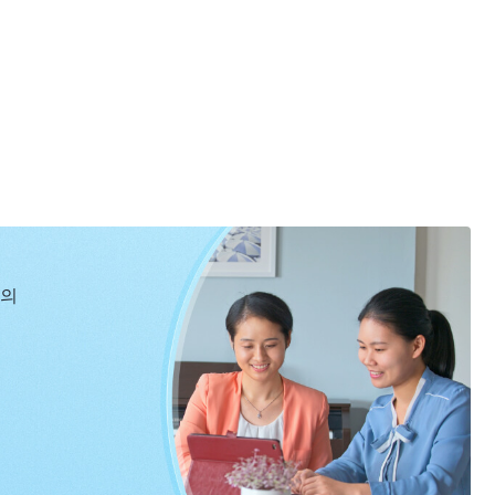
네.
신의
속으로 사모하네.
.