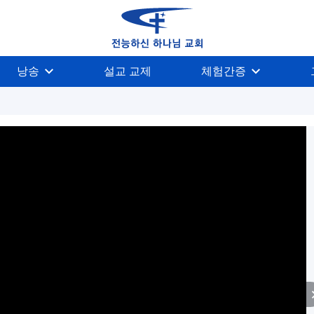
낭송
설교 교제
체험간증