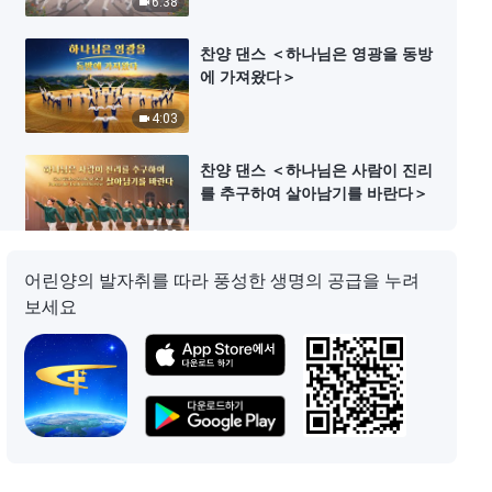
6:38
찬양 댄스 ＜하나님은 영광을 동방
에 가져왔다＞
4:03
찬양 댄스 ＜하나님은 사람이 진리
를 추구하여 살아남기를 바란다＞
9:02
어린양의 발자취를 따라 풍성한 생명의 공급을 누려
찬양 댄스 ＜하나님 사랑하는 마음
보세요
으로 하나님을 찬양하네＞
4:27
찬양 댄스 ＜굳센 마음으로 하나님
따르리＞
6:53