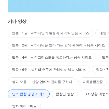
더는 다툼과 거짓이 없고,
경계와 두려움도 없네.
기타 영상
그리스도는 사람 마음의 안식처이시니
말씀ㆍ1권 ≪하나님의 현현과 사역≫ 낭송 시리즈
매일의
나는 더 이상 세상에서 떠돌지 않네.
여기는 사람들이 동경하는 그리스도의 나라, 인류의 아름
말씀ㆍ2권 ≪하나님을 알아 가는 것에 관하여≫ 낭송 시리즈
그리스도의 나라는 따뜻한 집.
말씀ㆍ4권 ≪적그리스도를 폭로하다≫ 낭송 시리즈
말씀
3
말씀ㆍ6권 ≪진리 추구에 관하여≫ 낭송 시리즈
말씀ㆍ7
그리스도의 나라는 따뜻한 나의 집, 하나님의 백성 모두 
설교 모음 ― 신앙 안에서 진리를 구하다
교회생활간증
여기서 나는 시련을 체험하며
댄스 합창 영상 시리즈
합창단 영상
교회생활 예능
패괴 성품 정결케 되고 변화됐네.
영화 하이라이트