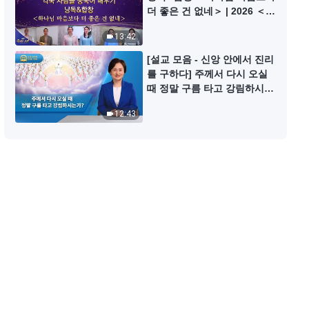
찬양 댄스 ＜나는 하나님만 따르리
더 좋은 건 없네＞ | 2026 ＜찬
＞
미의 소리＞
13:42
3:29
[설교 모음 - 신앙 안에서 진리
를 구하다] 주께서 다시 오실
찬양 댄스 ＜사랑하는 이여, 난 당
때 정말 구름 타고 강림하시는
신을 찾고 있어요＞
가?
12:43
5:00
찬양 댄스 ＜나는 넘치는 하나님의
사랑 받았네＞
6:23
찬양 댄스 ＜하나님의 구원 너무 실
제적이네＞
5:12
찬양 댄스 ＜만백성 마음껏 하나님
찬미하네＞