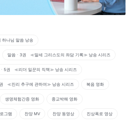
 하나님 말씀 낭송
다운 종착지이네.
말씀ㆍ3권 ≪말세 그리스도의 좌담 기록≫ 낭송 시리즈
ㆍ5권 ≪리더 일꾼의 직책≫ 낭송 시리즈
권 ≪진리 추구에 관하여≫ 낭송 시리즈
복음 영화
아끼는 곳이네.
생명체험간증 영화
종교박해 영화
프로그램
찬양 MV
찬양 동영상
진상폭로 영상