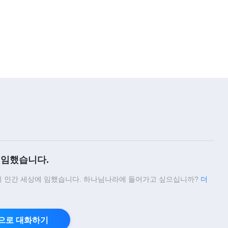
3:46
찬양 댄스 ＜하나님 백성의 기도＞
4:01
찬양 댄스 ＜하나님 잃었을 때＞
3:45
찬양 댄스 ＜전능하신 하나님 따라
빛의 길 가네＞
임했습니다.
3:25
 인간 세상에 임했습니다. 하나님나라에 들어가고 싶으십니까?
더
찬양 댄스 ＜다행히 돌아오신 하나
님 만나＞
으로 대화하기
5:03