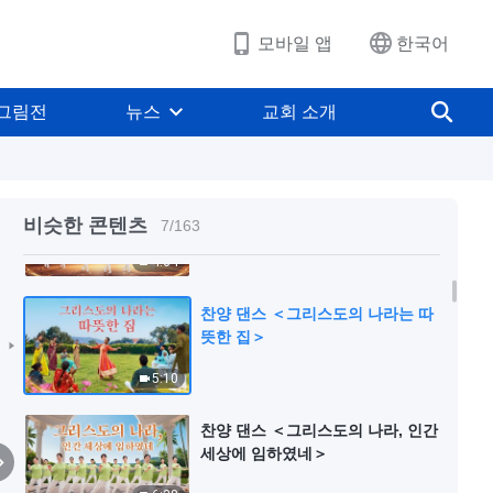
4:59
모바일 앱
한국어
찬양 댄스 ＜피조물의 생명은 하나
님에게서 비롯되었다＞ | 2026 ＜
그림전
뉴스
교회 소개
찬미의 소리＞
8:00
찬양 댄스 ＜하나님 향한 사랑 영원
히 변치 않으리＞
비슷한 콘텐츠
7
/
163
4:04
찬양 댄스 ＜그리스도의 나라는 따
뜻한 집＞
5:10
찬양 댄스 ＜그리스도의 나라, 인간
세상에 임하였네＞