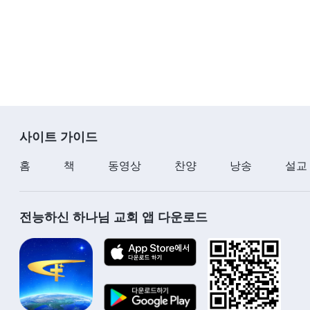
― ≪어린양을 따르며 새 노래 부르네≫ 중에서
사이트 가이드
홈
책
동영상
찬양
낭송
설교
전능하신 하나님 교회 앱 다운로드