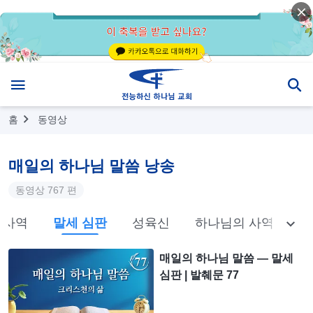
홈
동영상
매일의 하나님 말씀 낭송
동영상 767 편
 사역
말세 심판
성육신
하나님의 사역 알아 
매일의 하나님 말씀 ― 말세
심판 | 발췌문 77