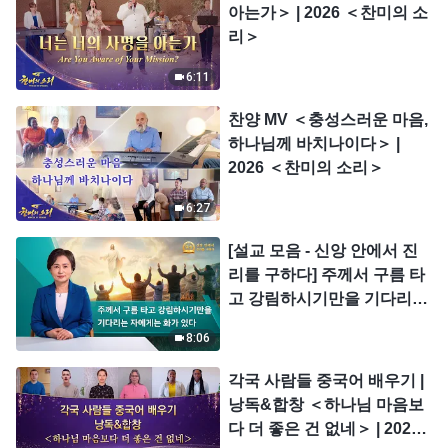
아는가＞ | 2026 ＜찬미의 소
리＞
6:11
찬양 MV ＜충성스러운 마음,
하나님께 바치나이다＞ |
2026 ＜찬미의 소리＞
6:27
[설교 모음 - 신앙 안에서 진
리를 구하다] 주께서 구름 타
고 강림하시기만을 기다리는
자에게는 화가 있다
8:06
각국 사람들 중국어 배우기 |
낭독&합창 ＜하나님 마음보
다 더 좋은 건 없네＞ | 2026