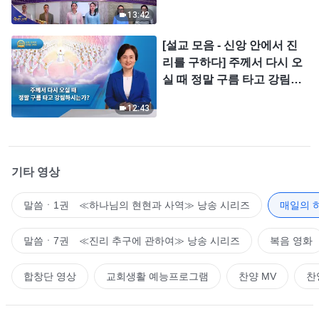
＜찬미의 소리＞
13:42
[설교 모음 - 신앙 안에서 진
리를 구하다] 주께서 다시 오
실 때 정말 구름 타고 강림하
시는가?
12:43
기타 영상
말씀ㆍ1권 ≪하나님의 현현과 사역≫ 낭송 시리즈
매일의 
말씀ㆍ7권 ≪진리 추구에 관하여≫ 낭송 시리즈
복음 영화
합창단 영상
교회생활 예능프로그램
찬양 MV
찬