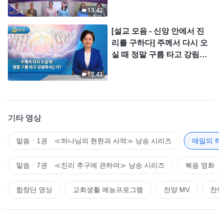
＜찬미의 소리＞
13:42
[설교 모음 - 신앙 안에서 진
리를 구하다] 주께서 다시 오
실 때 정말 구름 타고 강림하
시는가?
12:43
기타 영상
말씀ㆍ1권 ≪하나님의 현현과 사역≫ 낭송 시리즈
매일의 
말씀ㆍ7권 ≪진리 추구에 관하여≫ 낭송 시리즈
복음 영화
합창단 영상
교회생활 예능프로그램
찬양 MV
찬