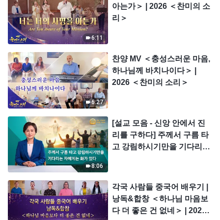
아는가＞ | 2026 ＜찬미의 소
리＞
6:11
찬양 MV ＜충성스러운 마음,
하나님께 바치나이다＞ |
2026 ＜찬미의 소리＞
6:27
[설교 모음 - 신앙 안에서 진
리를 구하다] 주께서 구름 타
고 강림하시기만을 기다리는
자에게는 화가 있다
8:06
각국 사람들 중국어 배우기 |
낭독&합창 ＜하나님 마음보
다 더 좋은 건 없네＞ | 2026