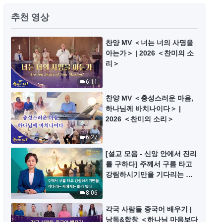
매일의 하나님 말씀 ― 하나님 알아
추천 영상
가기 | 발췌문 24
10:31
찬양 MV ＜너는 너의 사명을
아는가＞ | 2026 ＜찬미의 소
리＞
매일의 하나님 말씀 ― 하나님 알아
가기 | 발췌문 25
6:11
9:41
찬양 MV ＜충성스러운 마음,
하나님께 바치나이다＞ |
매일의 하나님 말씀 ― 하나님 알아
2026 ＜찬미의 소리＞
가기 | 발췌문 26
6:27
24:28
[설교 모음 - 신앙 안에서 진리
를 구하다] 주께서 구름 타고
매일의 하나님 말씀 ― 하나님 알아
강림하시기만을 기다리는 자
가기 | 발췌문 27
에게는 화가 있다
8:06
11:02
각국 사람들 중국어 배우기 |
낭독&합창 ＜하나님 마음보다