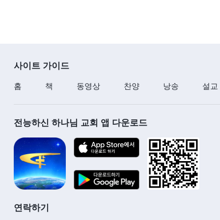
사이트 가이드
홈
책
동영상
찬양
낭송
설교
전능하신 하나님 교회 앱 다운로드
연락하기