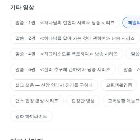
지, 아닌지 모르니 조용히 지켜봐야지.’라는 반응을 보일 것
기타 영상
없네. 이 유언비어는 진짜일까?’라고 생각해 본다. 물론 
시작했고, 하나님을 부인하기 시작한 것이다. 이런 태도와 관
말씀ㆍ1권 ≪하나님의 현현과 사역≫ 낭송 시리즈
매일의
치기 전까진 그 사람의 관점이 보이지 않으니 그는 하나님과
하지만 막상 일이 닥치면 그 사람은 즉시 사탄의 편에 서서 
말씀ㆍ2권 ≪하나님을 알아 가는 것에 관하여≫ 낭송 시리즈
나님에게 대립적이라는 것을 말해 준다! 하나님이 사람을 
시하는 것이다. 사람이 하나님을 따른 시간이 얼마나 오래되
말씀ㆍ4권 ≪적그리스도를 폭로하다≫ 낭송 시리즈
말씀
든, 하나님을 대적하지 않기 위해 자신을 어떻게 억제하든
말씀ㆍ6권 ≪진리 추구에 관하여≫ 낭송 시리즈
말씀ㆍ7
은 하나님을 하나님으로 대하지 못한다. 이것은 사람의 본질
하나님으로 여긴다면 그에 대한 의심이 생길 수 있겠느냐? 
설교 모음 ― 신앙 안에서 진리를 구하다
교회생활간증
지? 이 세상의 풍조가 이렇게 사악하고, 이 인류가 이렇게 
너 스스로가 그렇게 나쁜데 왜 관념을 가지지 않느냐? 몇 
댄스 합창 영상 시리즈
합창단 영상
교회생활 예능
렇게 많은 생각을 갖는데, 너의 분량이 얼마나 작은지 알 수 
되었단 말이냐? 그런 사람은 어떤 사람이냐? 하나님은 그런
영화 하이라이트
대한 하나님의 태도는 아주 분명하다. 하나님은 이런 사람들
자들을 진지하게 대하지 않는다. 왜 그럴까? 그는 그를 필