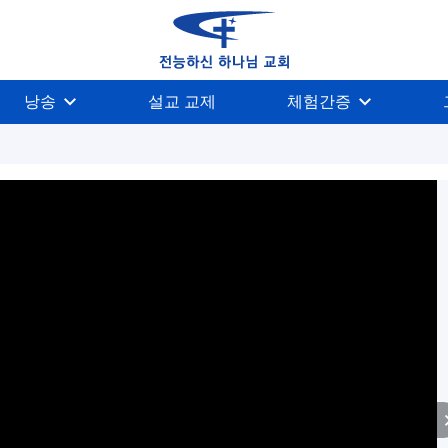
낭송
설교 교제
체험간증