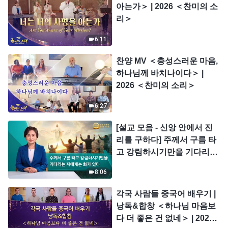
아는가＞ | 2026 ＜찬미의 소
리＞
6:11
찬양 MV ＜충성스러운 마음,
하나님께 바치나이다＞ |
2026 ＜찬미의 소리＞
6:27
[설교 모음 - 신앙 안에서 진
리를 구하다] 주께서 구름 타
고 강림하시기만을 기다리는
자에게는 화가 있다
8:06
각국 사람들 중국어 배우기 |
낭독&합창 ＜하나님 마음보
다 더 좋은 건 없네＞ | 2026