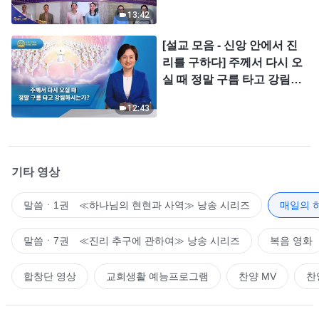
＜찬미의 소리＞
13:42
[설교 모음 - 신앙 안에서 진
리를 구하다] 주께서 다시 오
실 때 정말 구름 타고 강림하
시는가?
12:43
기타 영상
말씀ㆍ1권 ≪하나님의 현현과 사역≫ 낭송 시리즈
매일의 
말씀ㆍ7권 ≪진리 추구에 관하여≫ 낭송 시리즈
복음 영화
합창단 영상
교회생활 예능프로그램
찬양 MV
찬