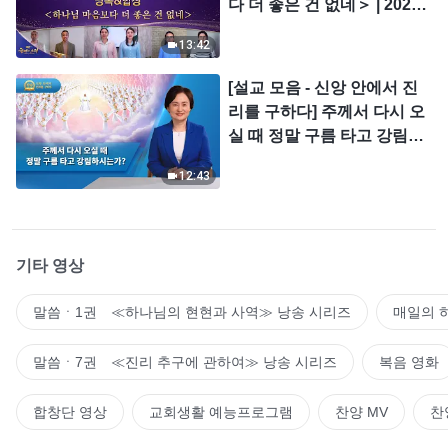
다 더 좋은 건 없네＞ | 2026
＜찬미의 소리＞
13:42
[설교 모음 - 신앙 안에서 진
리를 구하다] 주께서 다시 오
실 때 정말 구름 타고 강림하
시는가?
12:43
기타 영상
말씀ㆍ1권 ≪하나님의 현현과 사역≫ 낭송 시리즈
매일의 
말씀ㆍ7권 ≪진리 추구에 관하여≫ 낭송 시리즈
복음 영화
합창단 영상
교회생활 예능프로그램
찬양 MV
찬