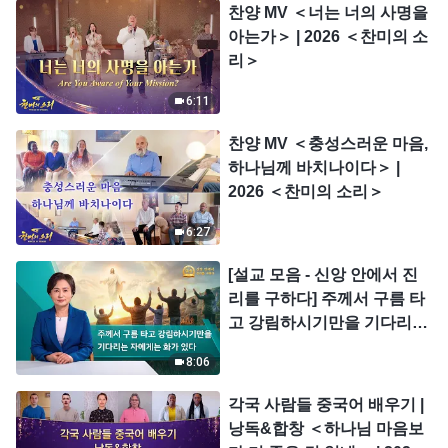
찬양 MV ＜너는 너의 사명을
아는가＞ | 2026 ＜찬미의 소
리＞
6:11
찬양 MV ＜충성스러운 마음,
하나님께 바치나이다＞ |
2026 ＜찬미의 소리＞
6:27
[설교 모음 - 신앙 안에서 진
리를 구하다] 주께서 구름 타
고 강림하시기만을 기다리는
자에게는 화가 있다
8:06
각국 사람들 중국어 배우기 |
낭독&합창 ＜하나님 마음보